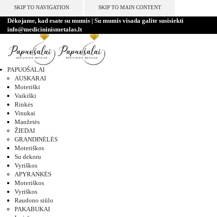
SKIP TO NAVIGATION
SKIP TO MAIN CONTENT
Dėkojame, kad esate su mumis | Su mumis visada galite susisiekti
info@medicininismetalas.lt
PAPUOŠALAI
AUSKARAI
Moteriški
Vaikiški
Rinkės
Vinukai
Manžetės
ŽIEDAI
GRANDINĖLĖS
Moteriškos
Su dekoru
Vyriškos
APYRANKĖS
Moteriškos
Vyriškos
Raudono siūlo
PAKABUKAI