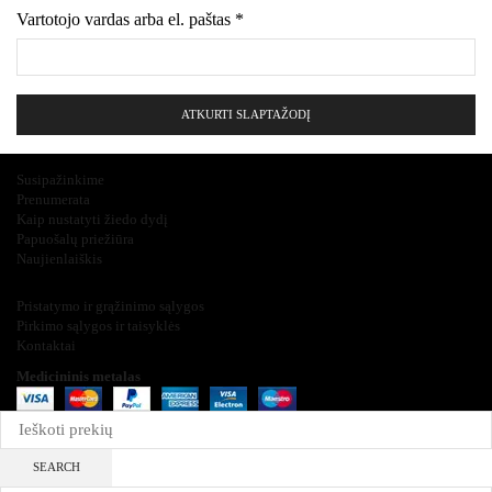
Vartotojo vardas arba el. paštas
*
Privalomas
ATKURTI SLAPTAŽODĮ
Įdomu ir svarbu
Susipažinkime
Prenumerata
Kaip nustatyti žiedo dydį
Papuošalų priežiūra
Naujienlaiškis
Informacija
Pristatymo ir grąžinimo sąlygos
Pirkimo sąlygos ir taisyklės
Kontaktai
Medicininis metalas
2025
SEARCH