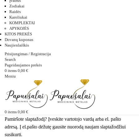
Įvairūs
Zodiakai
Raidės
Karoliukai
KOMPLEKTAI
APYKOJĖS
KITOS PREKĖS
Dovanų kuponas
Naujienlaiškis
Prisijungimas / Registracija
Search
Pageidaujamos prekės
0
items
0,00
€
Meniu
0
items
0,00
€
Pamiršote slaptažodį? Įveskite vartotojo vardą arba el. pašto
adresą. Į el.pašto dėžutę gausite nuorodą naujam slaptažodžiui
susikurti.