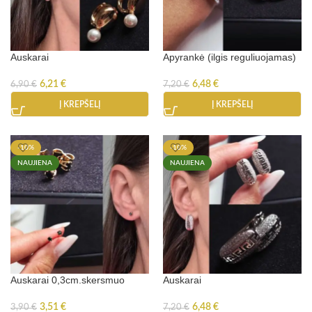
Auskarai
Apyrankė (ilgis reguliuojamas)
6,21
€
6,48
€
6,90
€
7,20
€
Į KREPŠELĮ
Į KREPŠELĮ
-10%
-10%
NAUJIENA
NAUJIENA
Auskarai 0,3cm.skersmuo
Auskarai
3,51
€
6,48
€
3,90
€
7,20
€