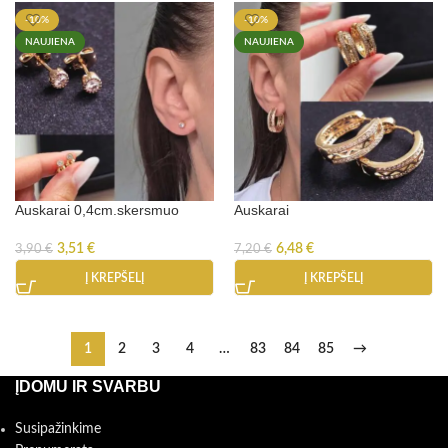
-10%
-10%
NAUJIENA
NAUJIENA
Auskarai 0,4cm.skersmuo
Auskarai
3,51
€
6,48
€
3,90
€
7,20
€
Į KREPŠELĮ
Į KREPŠELĮ
1
2
3
4
…
83
84
85
→
ĮDOMU IR SVARBU
Susipažinkime