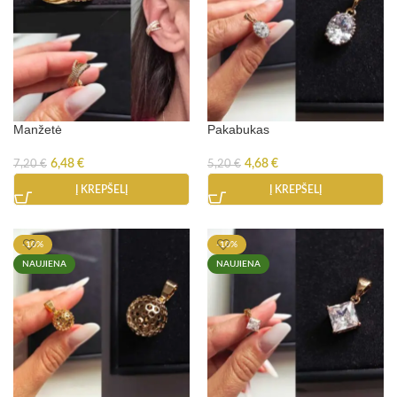
Manžetė
Pakabukas
6,48
€
4,68
€
7,20
€
5,20
€
Į KREPŠELĮ
Į KREPŠELĮ
-10%
-10%
NAUJIENA
NAUJIENA