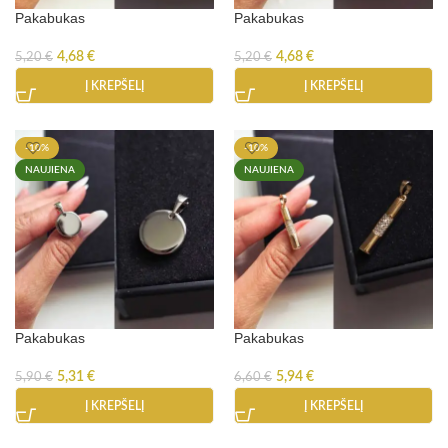
Pakabukas
Pakabukas
4,68
€
4,68
€
5,20
€
5,20
€
Į KREPŠELĮ
Į KREPŠELĮ
-10%
-10%
NAUJIENA
NAUJIENA
Pakabukas
Pakabukas
5,31
€
5,94
€
5,90
€
6,60
€
Į KREPŠELĮ
Į KREPŠELĮ