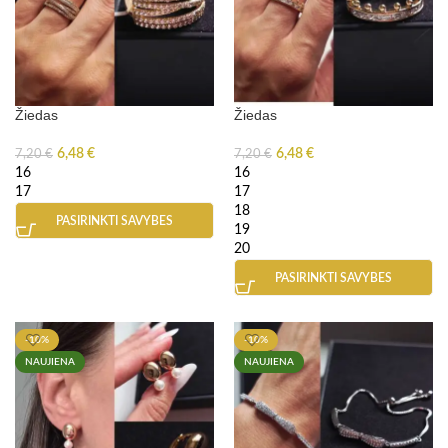
Žiedas
Žiedas
6,48
€
6,48
€
7,20
€
7,20
€
16
16
17
17
18
PASIRINKTI SAVYBES
19
20
PASIRINKTI SAVYBES
-10%
-10%
NAUJIENA
NAUJIENA