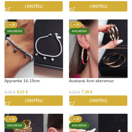
Į KREPŠELĮ
Į KREPŠELĮ
-10%
-10%
NAUJIENA
NAUJIENA
Apyrankė 16-19cm.
Auskarai 4cm.skersmuo
8,01
€
7,38
€
8,90
€
8,20
€
Į KREPŠELĮ
Į KREPŠELĮ
-10%
-10%
NAUJIENA
NAUJIENA