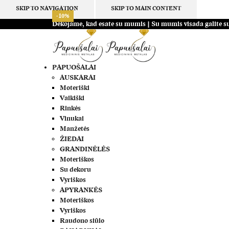
SKIP TO NAVIGATION
SKIP TO MAIN CONTENT
-10%
-10%
-10%
-10%
-10%
-10%
-10%
-10%
-10%
-10%
-10%
-10%
Dėkojame, kad esate su mumis | Su mumis visada galite su
PAPUOŠALAI
AUSKARAI
Moteriški
Vaikiški
Rinkės
Vinukai
Manžetės
ŽIEDAI
GRANDINĖLĖS
Moteriškos
Su dekoru
Vyriškos
APYRANKĖS
Moteriškos
Vyriškos
Raudono siūlo