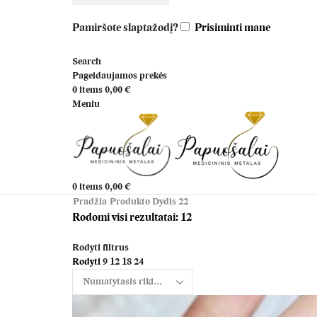
Pamiršote slaptažodį?
Prisiminti mane
Search
Pageidaujamos prekės
0
items
0,00
€
Meniu
0
items
0,00
€
Pradžia
Produkto Dydis
22
Rodomi visi rezultatai: 12
Rodyti filtrus
Rodyti
9
12
18
24