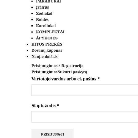
PAKABUKAI
Įvairūs
Zodiakai
Raidės
Karoliukai
KOMPLEKTAI
APYKOJĖS
KITOS PREKĖS
Dovanų kuponas
Naujienlaiškis
Prisijungimas / Registracija
Prisijungimas
Sukurti paskyrą
Privalomas
Vartotojo vardas arba el. paštas
*
Privalomas
Slaptažodis
*
PRISIJUNGTI