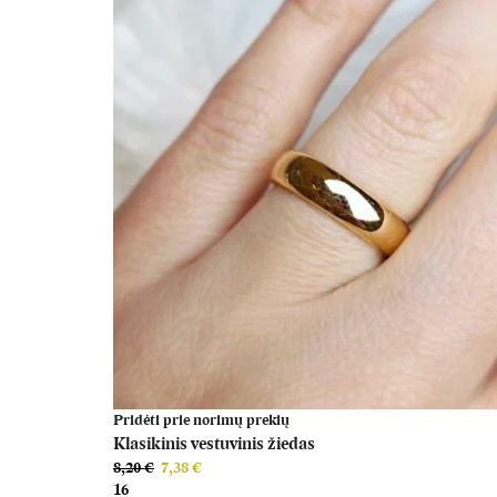
Pridėti prie norimų prekių
Klasikinis vestuvinis žiedas
Original
Current
8,20
€
7,38
€
price
price
16