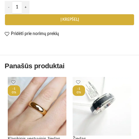
Į KREPŠELĮ
Pridėti prie norimų prekių
Panašūs produktai
-1
-1
0%
0%
Klasikinis vestuvinis žiedas
Žiedas