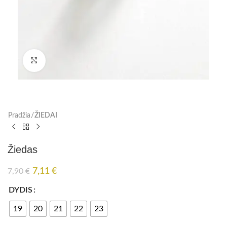
Paspauskite, kad padidinti
Pradžia
ŽIEDAI
Žiedas
7,11
€
7,90
€
DYDIS
19
20
21
22
23