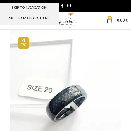
SKIP TO NAVIGATION
SKIP TO MAIN CONTENT
0
MENIU
0,00
€
-1
0%