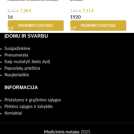
7,38
€
7,11
€
8,20
€
7,90
€
16
19
20
PASIRINKTI SAVYBES
PASIRINKTI SAVYBES
ĮDOMU IR SVARBU
Susipažinkime
Prenumerata
Kaip nustatyti žiedo dydį
Papuošalų priežiūra
Naujienlaiškis
INFORMACIJA
Pristatymo ir grąžinimo sąlygos
Pirkimo sąlygos ir taisyklės
Kontaktai
Medicininis metalas
2025