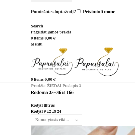
Pamiršote slaptažodį?
Prisiminti mane
Search
Pageidaujamos prekės
0
items
0,00
€
Meniu
0
items
0,00
€
Pradžia
ŽIEDAI
Puslapis 3
Rodoma 25–36 iš 166
Rodyti filtrus
Rodyti
9
12
18
24