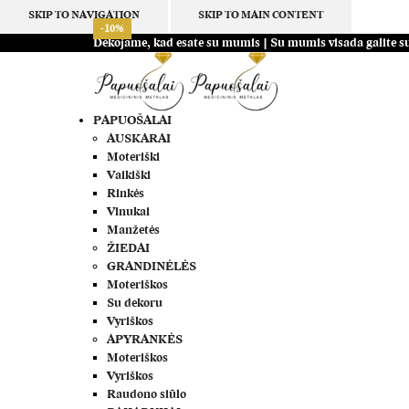
SKIP TO NAVIGATION
SKIP TO MAIN CONTENT
-10%
-10%
-10%
-10%
-10%
-10%
-10%
-10%
-10%
-10%
-10%
-10%
Dėkojame, kad esate su mumis | Su mumis visada galite su
PAPUOŠALAI
AUSKARAI
Moteriški
Vaikiški
Rinkės
Vinukai
Manžetės
ŽIEDAI
GRANDINĖLĖS
Moteriškos
Su dekoru
Vyriškos
APYRANKĖS
Moteriškos
Vyriškos
Raudono siūlo