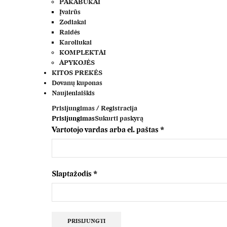
PAKABUKAI
Įvairūs
Zodiakai
Raidės
Karoliukai
KOMPLEKTAI
APYKOJĖS
KITOS PREKĖS
Dovanų kuponas
Naujienlaiškis
Prisijungimas / Registracija
Prisijungimas
Sukurti paskyrą
Privalomas
Vartotojo vardas arba el. paštas
*
Privalomas
Slaptažodis
*
PRISIJUNGTI