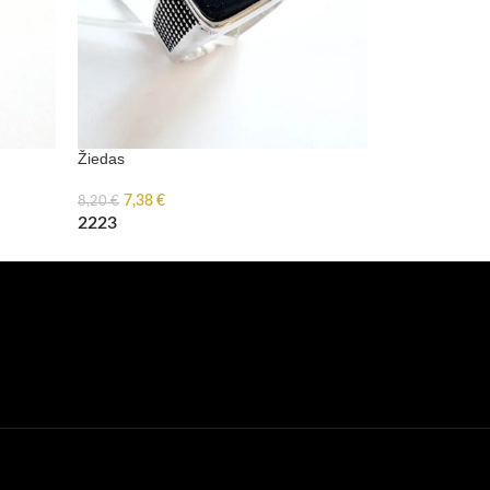
Žiedas
Žiedas
7,38
€
7,38
€
8,20
€
8,20
€
22
23
20