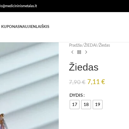
nfo@medicininismetalas.lt
 KUPONAS
NAUJIENLAIŠKIS
Pradžia
ŽIEDAI
Žiedas
Žiedas
7,11
€
7,90
€
DYDIS
17
18
19