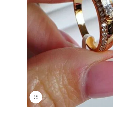
Paspauskite, kad padidinti