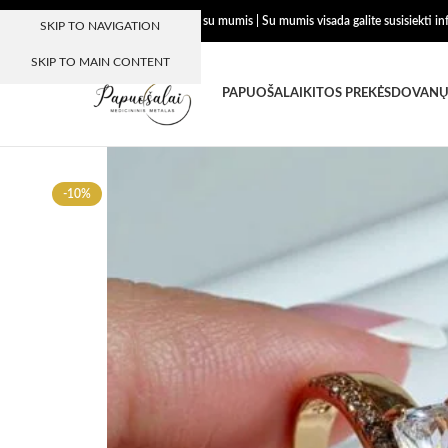
Dėkojame, kad esate su mumis | Su mumis visada galite susisiekti i
SKIP TO NAVIGATION
SKIP TO MAIN CONTENT
PAPUOŠALAI
KITOS PREKĖS
DOVANŲ
-10%