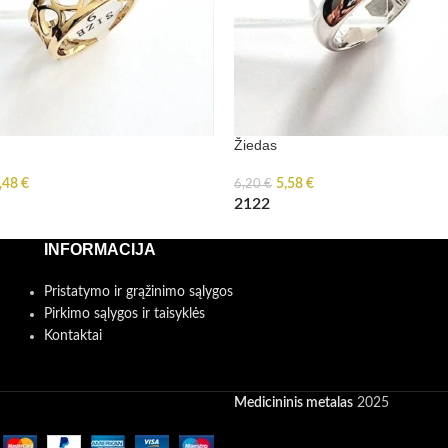
Žiedas
,48
€
5,58
€
6,20
€
21
22
INFORMACIJA
Pristatymo ir grąžinimo sąlygos
Pirkimo sąlygos ir taisyklės
Kontaktai
Medicininis metalas
2025