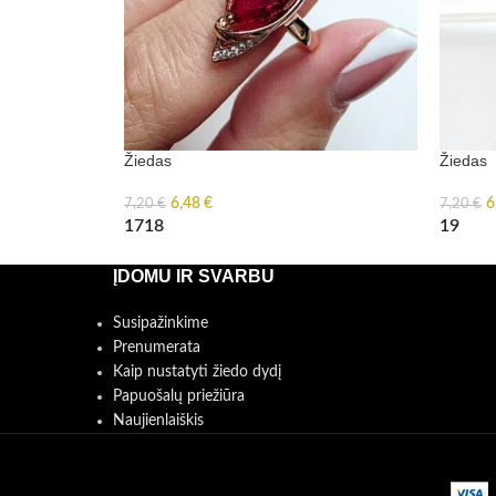
Žiedas
Žiedas
6,48
€
6
7,20
€
7,20
€
17
18
19
ĮDOMU IR SVARBU
Susipažinkime
Prenumerata
Kaip nustatyti žiedo dydį
Papuošalų priežiūra
Naujienlaiškis