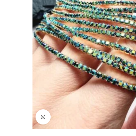
Paspauskite, kad padidinti