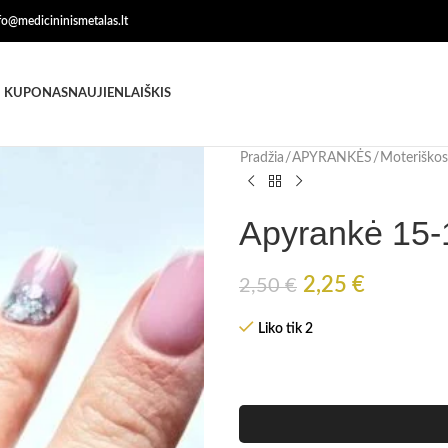
nfo@medicininismetalas.lt
 KUPONAS
NAUJIENLAIŠKIS
Pradžia
APYRANKĖS
Moteriškos
Apyrankė 15-1
2,25
€
2,50
€
Liko tik 2