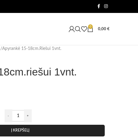
0
0,00
€
Apyrankė 15-18cm.riešui 1vnt.
8cm.riešui 1vnt.
Į KREPŠELĮ