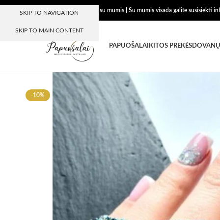
Dėkojame, kad esate su mumis | Su mumis visada galite susisiekti i
SKIP TO NAVIGATION
SKIP TO MAIN CONTENT
PAPUOŠALAI
KITOS PREKĖS
DOVANŲ
-10%