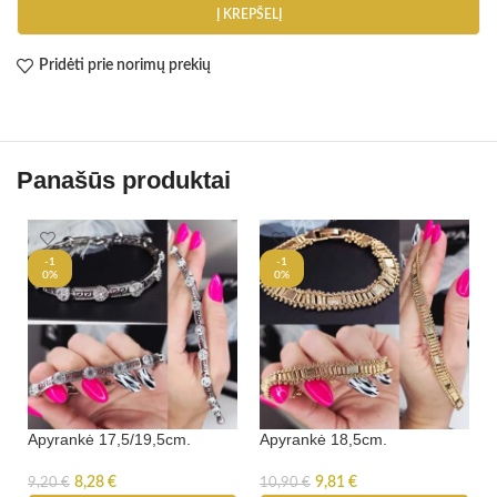
Į KREPŠELĮ
Pridėti prie norimų prekių
Panašūs produktai
-1
-1
0%
0%
Apyrankė 17,5/19,5cm.
Apyrankė 18,5cm.
8,28
€
9,81
€
9,20
€
10,90
€