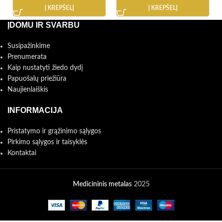
Į KREPŠELĮ
Į KREPŠELĮ
ĮDOMU IR SVARBU
Susipažinkime
Prenumerata
Kaip nustatyti žiedo dydį
Papuošalų priežiūra
Naujienlaiškis
INFORMACIJA
Pristatymo ir grąžinimo sąlygos
Pirkimo sąlygos ir taisyklės
Kontaktai
Medicininis metalas
2025