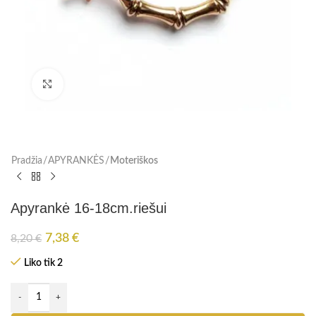
Paspauskite, kad padidinti
Pradžia
APYRANKĖS
Moteriškos
Apyrankė 16-18cm.riešui
7,38
€
8,20
€
Liko tik 2