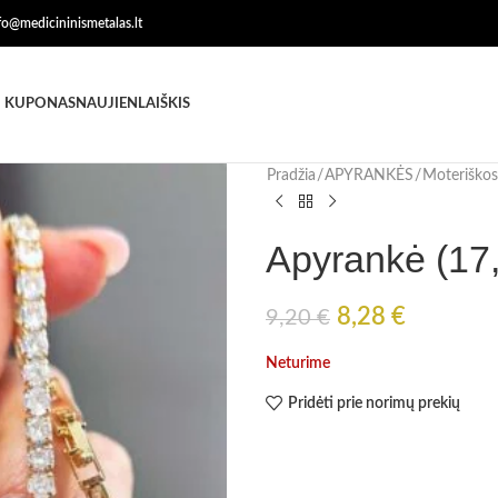
nfo@medicininismetalas.lt
 KUPONAS
NAUJIENLAIŠKIS
Pradžia
APYRANKĖS
Moteriškos
Apyrankė (17
8,28
€
9,20
€
Neturime
Pridėti prie norimų prekių