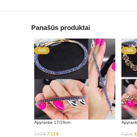
Panašūs produktai
-10%
-10%
Apyrankė 17/19cm.
Apyran
7,11
€
6
7,90
€
7,20
€