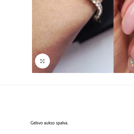
Paspauskite, kad padidinti
Gelsvo aukso spalva.