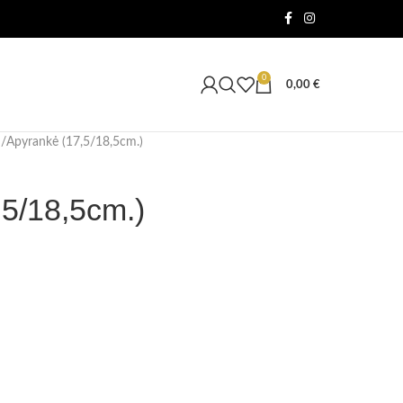
0
0,00
€
Apyrankė (17,5/18,5cm.)
,5/18,5cm.)