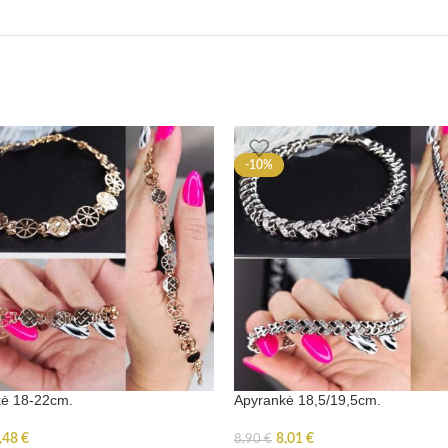
-10%
kė 18-22cm.
Apyrankė 18,5/19,5cm.
,48
€
8,01
€
8,90
€