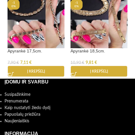
-1
-1
0%
0%
Apyrankė 17,5cm.
Apyrankė 18,5cm.
7,11
€
9,81
€
7,90
€
10,90
€
Į KREPŠELĮ
Į KREPŠELĮ
ĮDOMU IR SVARBU
Susipažinkime
Prenumerata
Kaip nustatyti žiedo dydį
Papuošalų priežiūra
Naujienlaiškis
INFORMACIJA