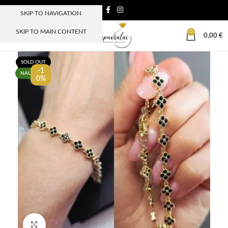
SKIP TO NAVIGATION
SKIP TO MAIN CONTENT
0
MENIU
0,00
€
SOLD OUT
-1
NAUJIENA
0%
Paspauskite, kad padidinti