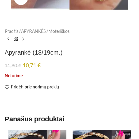
Pradžia
APYRANKĖS
Moteriškos
Apyrankė (18/19cm.)
10,71
€
11,90
€
Neturime
Pridėti prie norimų prekių
Panašūs produktai