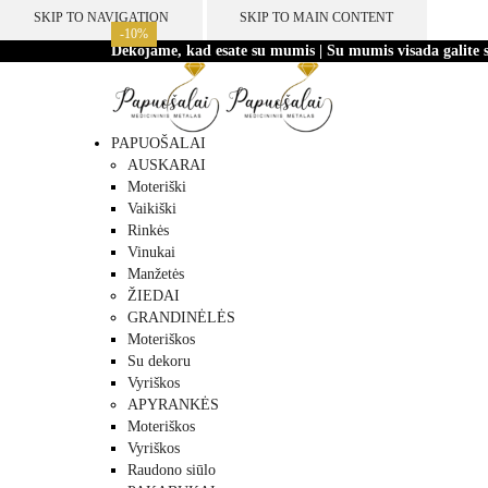
SKIP TO NAVIGATION
SKIP TO MAIN CONTENT
-10%
-10%
-10%
-10%
-10%
-10%
-10%
-10%
Dėkojame, kad esate su mumis | Su mumis visada galite s
PAPUOŠALAI
AUSKARAI
Moteriški
Vaikiški
Rinkės
Vinukai
Manžetės
ŽIEDAI
GRANDINĖLĖS
Moteriškos
Su dekoru
Vyriškos
APYRANKĖS
Moteriškos
Vyriškos
Raudono siūlo