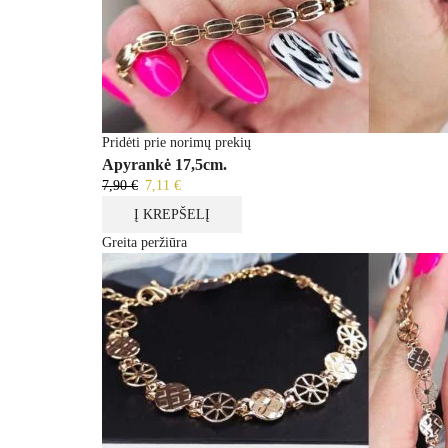
Pridėti prie norimų prekių
Apyrankė 17,5cm.
7,90
€
7,11
€
Į KREPŠELĮ
Greita peržiūra