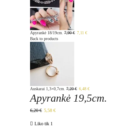
Apyrankė 18/19cm.
7,90
€
7,11
€
Back to products
Auskarai 1,3×0,7cm.
7,20
€
6,48
€
Apyrankė 19,5cm.
6,20
€
5,58
€
Liko tik 1