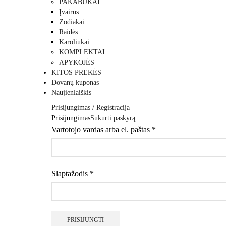
PAKABUKAI
Įvairūs
Zodiakai
Raidės
Karoliukai
KOMPLEKTAI
APYKOJĖS
KITOS PREKĖS
Dovanų kuponas
Naujienlaiškis
Prisijungimas / Registracija
Prisijungimas
Sukurti paskyrą
Vartotojo vardas arba el. paštas
*
Slaptažodis
*
PRISIJUNGTI