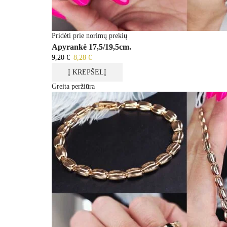
Pridėti prie norimų prekių
Apyrankė 17,5/19,5cm.
9,20
€
8,28
€
Į KREPŠELĮ
Greita peržiūra