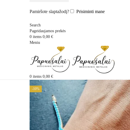
Pamiršote slaptažodį?
Prisiminti mane
Search
Pageidaujamos prekės
0
items
0,00
€
Meniu
0
items
0,00
€
-10%