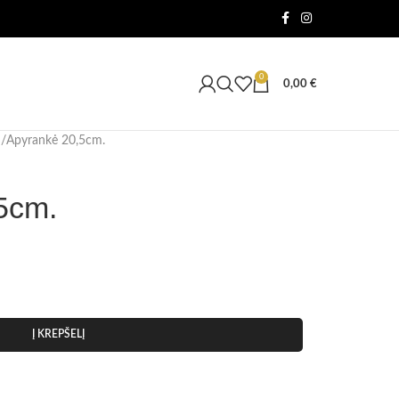
0
0,00
€
Apyrankė 20,5cm.
5cm.
Į KREPŠELĮ