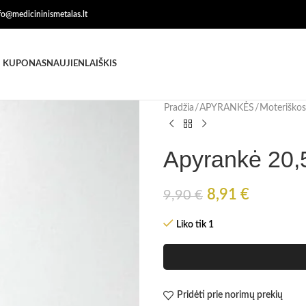
nfo@medicininismetalas.lt
 KUPONAS
NAUJIENLAIŠKIS
Pradžia
APYRANKĖS
Moteriškos
Apyrankė 20,
8,91
€
9,90
€
Liko tik 1
Pridėti prie norimų prekių