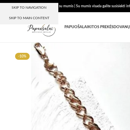
Dėkojame, kad esate su mumis | Su mumis visada galite susisiekti i
SKIP TO NAVIGATION
SKIP TO MAIN CONTENT
PAPUOŠALAI
KITOS PREKĖS
DOVANŲ
-10%