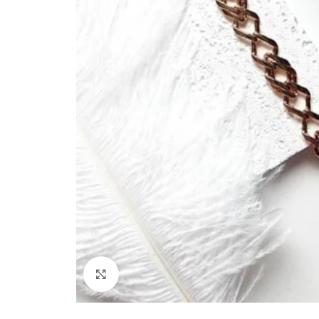
Paspauskite, kad padidinti