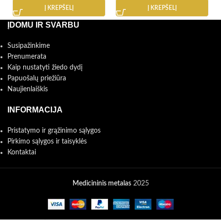
Į KREPŠELĮ
Į KREPŠELĮ
ĮDOMU IR SVARBU
Susipažinkime
Prenumerata
Kaip nustatyti žiedo dydį
Papuošalų priežiūra
Naujienlaiškis
INFORMACIJA
Pristatymo ir grąžinimo sąlygos
Pirkimo sąlygos ir taisyklės
Kontaktai
Medicininis metalas
2025