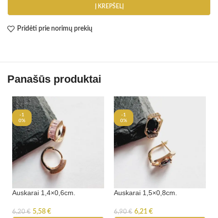
Į KREPŠELĮ
Pridėti prie norimų prekių
Panašūs produktai
-1
-1
0%
0%
Auskarai 1,4×0,6cm.
Auskarai 1,5×0,8cm.
5,58
€
6,21
€
6,20
€
6,90
€