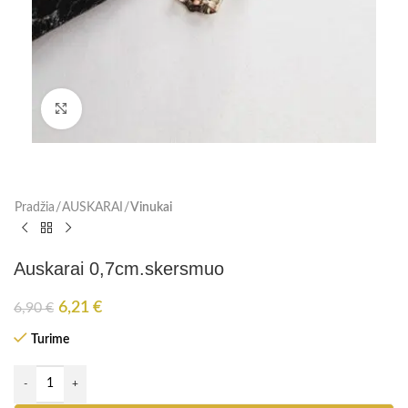
Paspauskite, kad padidinti
Pradžia
AUSKARAI
Vinukai
Auskarai 0,7cm.skersmuo
6,21
€
6,90
€
Turime