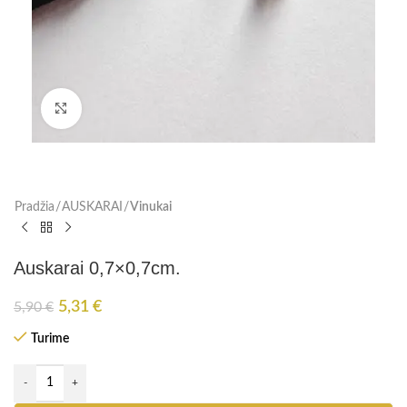
Paspauskite, kad padidinti
Pradžia
AUSKARAI
Vinukai
Auskarai 0,7×0,7cm.
5,31
€
5,90
€
Turime