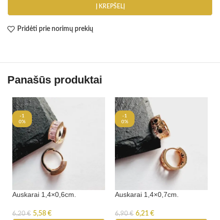
Į KREPŠELĮ
Pridėti prie norimų prekių
Panašūs produktai
-1
-1
0%
0%
Auskarai 1,4×0,6cm.
Auskarai 1,4×0,7cm.
5,58
€
6,21
€
6,20
€
6,90
€