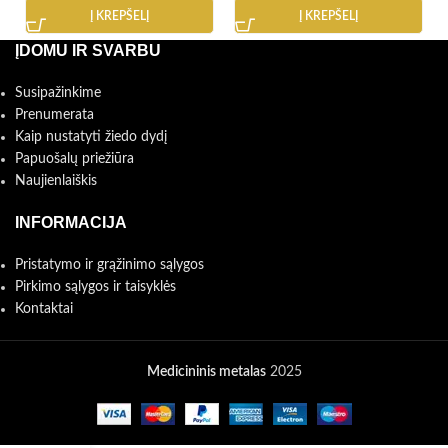
Į KREPŠELĮ
Į KREPŠELĮ
ĮDOMU IR SVARBU
Susipažinkime
Prenumerata
Kaip nustatyti žiedo dydį
Papuošalų priežiūra
Naujienlaiškis
INFORMACIJA
Pristatymo ir grąžinimo sąlygos
Pirkimo sąlygos ir taisyklės
Kontaktai
Medicininis metalas
2025