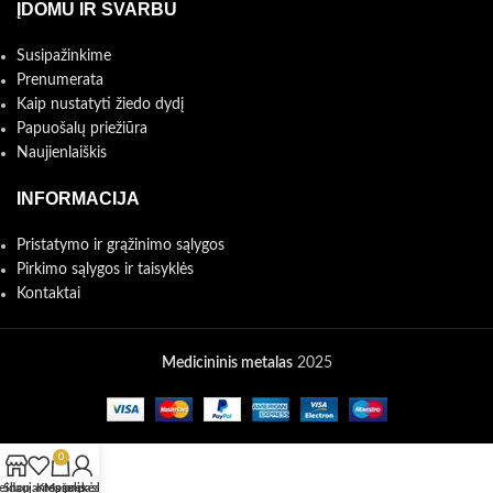
ĮDOMU IR SVARBU
Susipažinkime
Prenumerata
Kaip nustatyti žiedo dydį
Papuošalų priežiūra
Naujienlaiškis
INFORMACIJA
Pristatymo ir grąžinimo sąlygos
Pirkimo sąlygos ir taisyklės
Kontaktai
Medicininis metalas
2025
0
eidaujamos prekės
Shop
Krepšelis
Mano paskyra