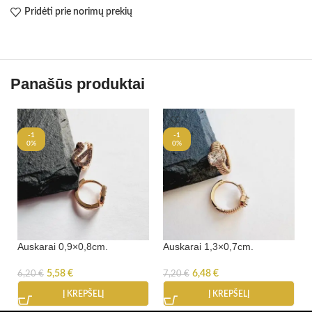
Pridėti prie norimų prekių
Panašūs produktai
-1
-1
0%
0%
Auskarai 0,9×0,8cm.
Auskarai 1,3×0,7cm.
5,58
€
6,48
€
6,20
€
7,20
€
Į KREPŠELĮ
Į KREPŠELĮ