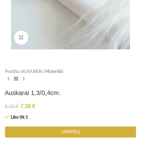
Paspauskite, kad padidinti
Pradžia
AUSKARAI
Moteriški
Auskarai 1,3/0,4cm.
7,38
€
8,20
€
Liko tik 1
Į KREPŠELĮ