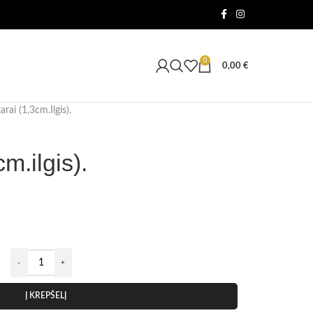
0
0,00
€
rai (1,3cm.ilgis).
m.ilgis).
Į KREPŠELĮ