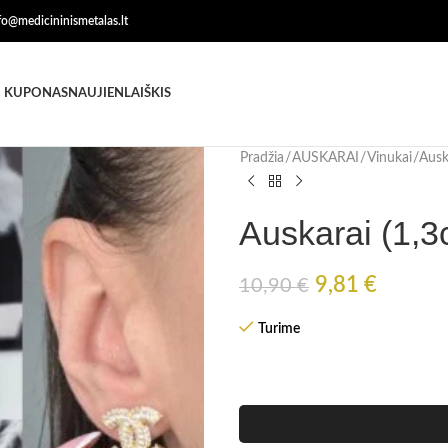
nfo@medicininismetalas.lt
 KUPONAS
NAUJIENLAIŠKIS
Pradžia
AUSKARAI
Vinukai
Auska
Auskarai (1,3c
9,81
€
10,90
€
Turime