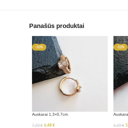
Panašūs produktai
-10%
-10%
Auskarai 1,3×0,7cm.
Auskara
6,48
€
5
7,20
€
6,20
€