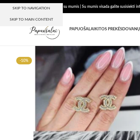
Dėkojame, kad esate su mumis | Su mumis visada galite susisiekti i
SKIP TO NAVIGATION
SKIP TO MAIN CONTENT
PAPUOŠALAI
KITOS PREKĖS
DOVANŲ
-10%