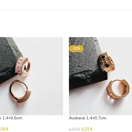
-10%
i 1,4×0,6cm.
Auskarai 1,4×0,7cm.
,58
€
6,21
€
6,90
€