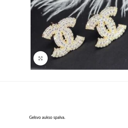
Paspauskite, kad padidinti
Gelsvo aukso spalva.