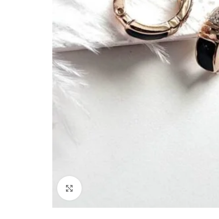
Paspauskite, kad padidinti