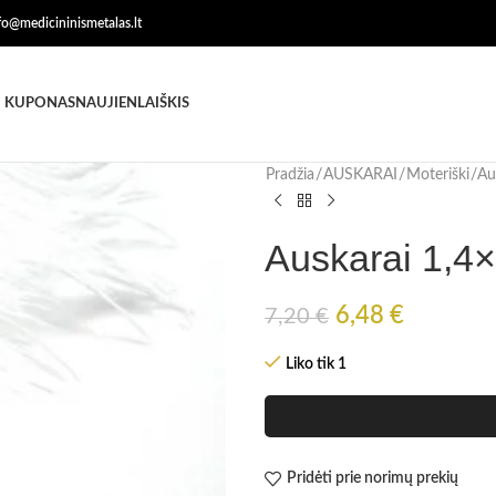
nfo@medicininismetalas.lt
 KUPONAS
NAUJIENLAIŠKIS
Pradžia
AUSKARAI
Moteriški
Au
Auskarai 1,4
6,48
€
7,20
€
Liko tik 1
Pridėti prie norimų prekių