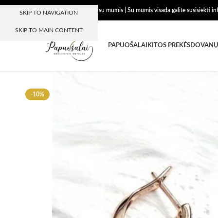
Dėkojame, kad esate su mumis | Su mumis visada galite susisiekti i
SKIP TO NAVIGATION
SKIP TO MAIN CONTENT
PAPUOŠALAI
KITOS PREKĖS
DOVANŲ
-10%