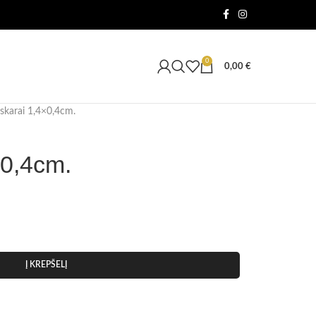
0
0,00
€
skarai 1,4×0,4cm.
×0,4cm.
Į KREPŠELĮ