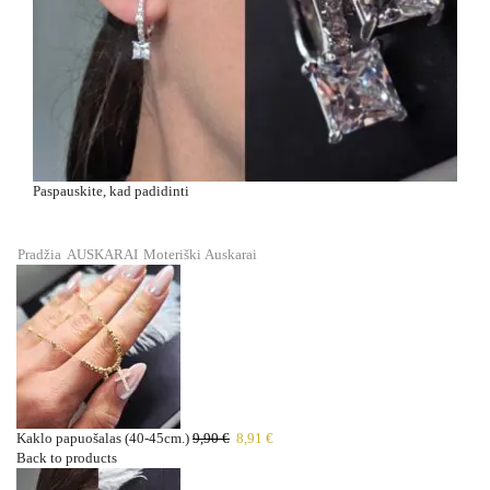
Paspauskite, kad padidinti
Pradžia
AUSKARAI
Moteriški
Auskarai
Kaklo papuošalas (40-45cm.)
9,90
€
8,91
€
Back to products