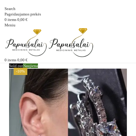
Search
Pageidaujamos prekės
0
items
0,00
€
Meniu
0
items
0,00
€
Sold out
Naujiena
-10%