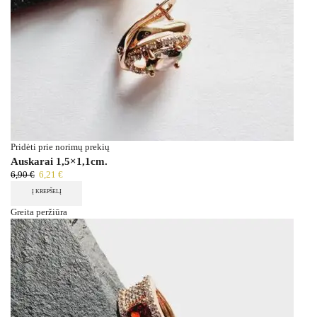
Pridėti prie norimų prekių
Auskarai 1,5×1,1cm.
6,90
€
6,21
€
Į KREPŠELĮ
Greita peržiūra