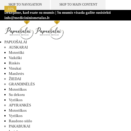
SKIP TO NAVIGATION
SKIP TO MAIN CONTENT
-10%
-10%
-10%
-10%
-10%
-10%
-10%
-10%
Dėkojame, kad esate su mumis | Su mumis visada galite susisiekti
info@medicininismetalas.lt
PAPUOŠALAI
AUSKARAI
Moteriški
Vaikiški
Rinkės
Vinukai
Manžetės
ŽIEDAI
GRANDINĖLĖS
Moteriškos
Su dekoru
Vyriškos
APYRANKĖS
Moteriškos
Vyriškos
Raudono siūlo
PAKABUKAI