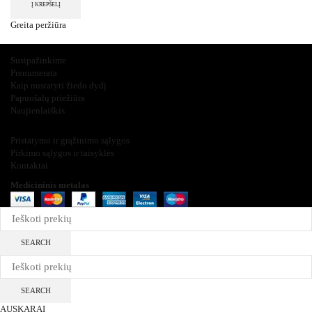
Į KREPŠELĮ
Greita peržiūra
Įdomu ir svarbu
Susipažinkime
Prenumerata
Kaip nustatyti žiedo dydį
Papuošalų priežiūra
Naujienlaiškis
Informacija
Pristatymo ir grąžinimo sąlygos
Pirkimo sąlygos ir taisyklės
Kontaktai
Medicininis metalas
2025
SEARCH
SEARCH
AUSKARAI