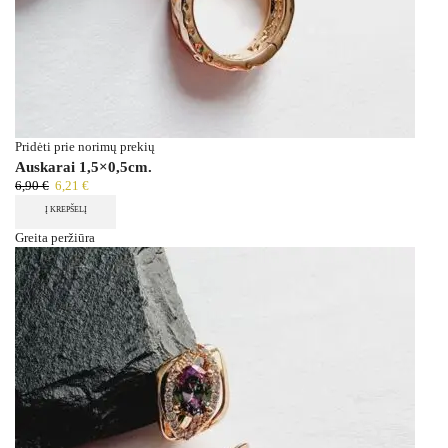
Pridėti prie norimų prekių
Auskarai 1,5×0,5cm.
6,90
€
6,21
€
Į KREPŠELĮ
Greita peržiūra