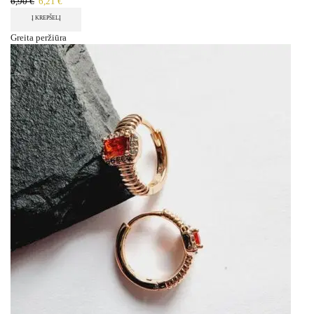
6,90
€
6,21
€
Į KREPŠELĮ
Greita peržiūra