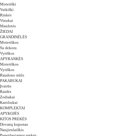
Moteriški
Vaikiški
Rinkės
Vinukai
Manžetės
ŽIEDAI
GRANDINĖLĖS
Moteriškos
Su dekoru
Vyriškos
APYRANKĖS
Moteriškos
Vyriškos
Raudono siūlo
PAKABUKAI
Įvairūs
Raidės
Zodiakai
Karoliukai
KOMPLEKTAI
APYKOJĖS
KITOS PREKĖS
Dovanų kuponas
Naujienlaiškis
Pageidaujamos prekės