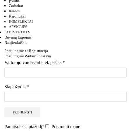
Įvairūs
Zodiakai
Raidės
Karoliukai
KOMPLEKTAI
APYKOJĖS
KITOS PREKĖS
Dovanų kuponas
Naujienlaiškis
Prisijungimas / Registracija
Prisijungimas
Sukurti paskyrą
Vartotojo vardas arba el. paštas
*
Slaptažodis
*
PRISIJUNGTI
Pamiršote slaptažodį?
Prisiminti mane