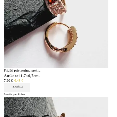
Pridėti prie norimų prekių
Auskarai 1,7×0,7cm.
7,20
€
6,48
€
Į KREPŠELĮ
Greita peržiūra