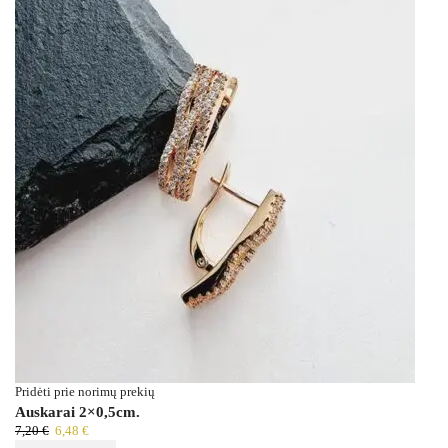
Pridėti prie norimų prekių
Auskarai 2×0,5cm.
7,20
€
6,48
€