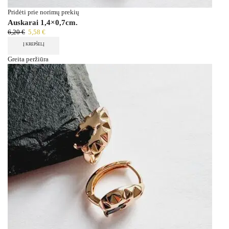
Pridėti prie norimų prekių
Auskarai 1,4×0,7cm.
6,20
€
5,58
€
Į KREPŠELĮ
Greita peržiūra