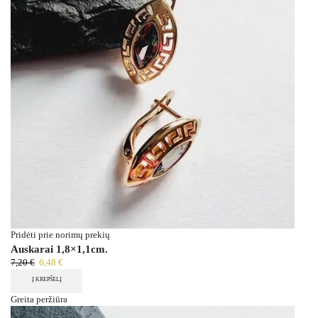
Pridėti prie norimų prekių
Auskarai 1,8×1,1cm.
7,20
€
6,48
€
Į KREPŠELĮ
Greita peržiūra