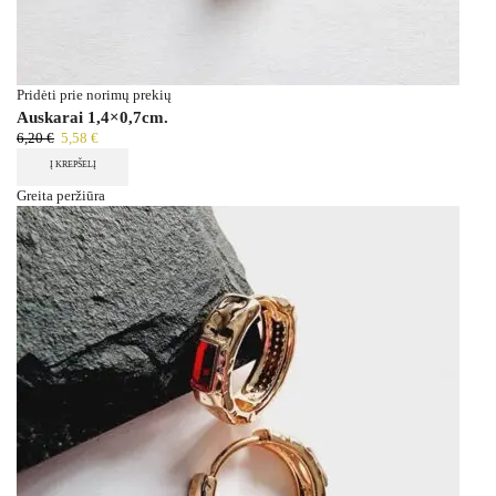
Pridėti prie norimų prekių
Auskarai 1,4×0,7cm.
6,20
€
5,58
€
Į KREPŠELĮ
Greita peržiūra