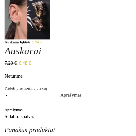
Auskarai
6,60
€
5,94
€
Auskarai
7,20
€
6,48
€
Neturime
Pridėti prie norimų prekių
Aprašymas
Aprašymas
Sidabro spalva.
Panašūs produktai