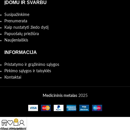
ĮDOMU IR SVARBU
Susipažinkime
Prenumerata
Kaip nustatyti žiedo dydį
Papuošalų priežiūra
Naujienlaiškis
INFORMACIJA
Pristatymo ir grąžinimo sąlygos
Pirkimo sąlygos ir taisyklės
Kontaktai
Medicininis metalas
2025
0
eidaujamos prekės
Shop
Krepšelis
Mano paskyra