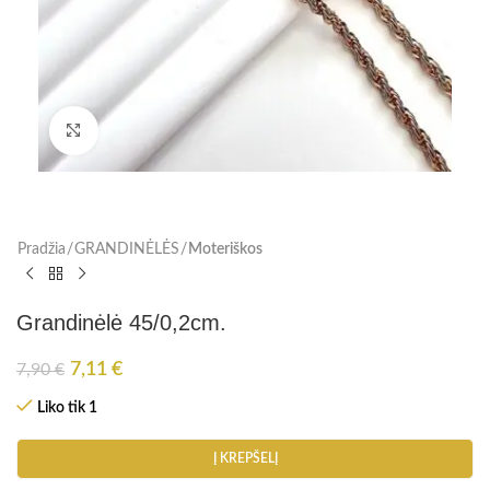
Paspauskite, kad padidinti
Pradžia
GRANDINĖLĖS
Moteriškos
Grandinėlė 45/0,2cm.
7,11
€
7,90
€
Liko tik 1
Į KREPŠELĮ