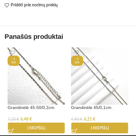
Pridėti prie norimų prekių
Panašūs produktai
-1
-1
0%
0%
Grandinėlė 45-50/0,2cm.
Grandinėlė 45/0,1cm.
6,48
€
6,21
€
7,20
€
6,90
€
Į KREPŠELĮ
Į KREPŠELĮ