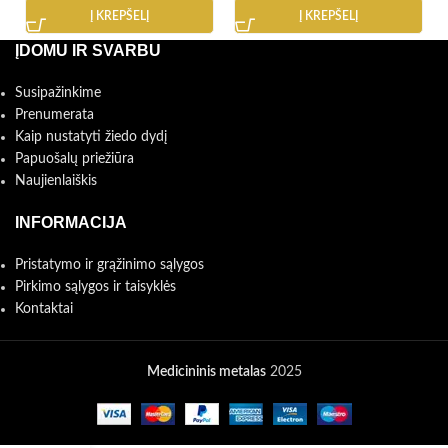
Į KREPŠELĮ
Į KREPŠELĮ
ĮDOMU IR SVARBU
Susipažinkime
Prenumerata
Kaip nustatyti žiedo dydį
Papuošalų priežiūra
Naujienlaiškis
INFORMACIJA
Pristatymo ir grąžinimo sąlygos
Pirkimo sąlygos ir taisyklės
Kontaktai
Medicininis metalas
2025