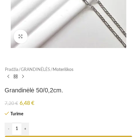
Paspauskite, kad padidinti
Pradžia
GRANDINĖLĖS
Moteriškos
Grandinėlė 50/0,2cm.
6,48
€
7,20
€
Turime