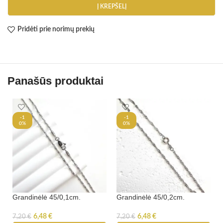
Į KREPŠELĮ
Pridėti prie norimų prekių
Panašūs produktai
-1
-1
0%
0%
Grandinėlė 45/0,1cm.
Grandinėlė 45/0,2cm.
6,48
€
6,48
€
7,20
€
7,20
€