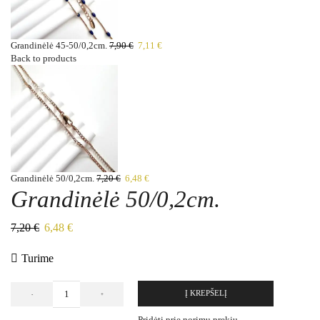
Grandinėlė 45-50/0,2cm.
7,90
€
7,11
€
Back to products
Grandinėlė 50/0,2cm.
7,20
€
6,48
€
Grandinėlė 50/0,2cm.
7,20
€
6,48
€
Turime
Į KREPŠELĮ
Pridėti prie norimų prekių