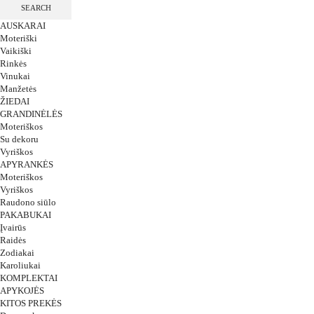
SEARCH
AUSKARAI
Moteriški
Vaikiški
Rinkės
Vinukai
Manžetės
ŽIEDAI
GRANDINĖLĖS
Moteriškos
Su dekoru
Vyriškos
APYRANKĖS
Moteriškos
Vyriškos
Raudono siūlo
PAKABUKAI
Įvairūs
Raidės
Zodiakai
Karoliukai
KOMPLEKTAI
APYKOJĖS
KITOS PREKĖS