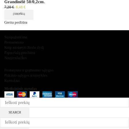
Grandinėlė 50/0,2cm.
7,20
€
6,48
€
Į KREPŠELĮ
Greita peržiūra
Įdomu ir svarbu
Susipažinkime
Prenumerata
Kaip nustatyti žiedo dydį
Papuošalų priežiūra
Naujienlaiškis
Informacija
Pristatymo ir grąžinimo sąlygos
Pirkimo sąlygos ir taisyklės
Kontaktai
Medicininis metalas
2025
SEARCH