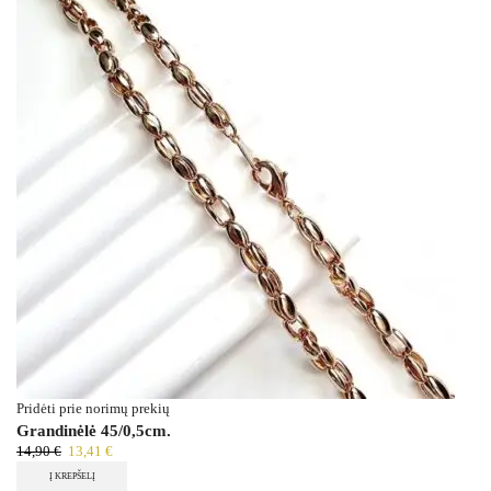
Pridėti prie norimų prekių
Grandinėlė 45/0,5cm.
14,90
€
13,41
€
Į KREPŠELĮ