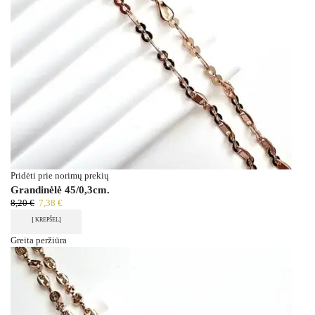
Pridėti prie norimų prekių
Grandinėlė 45/0,3cm.
8,20
€
7,38
€
Į KREPŠELĮ
Greita peržiūra