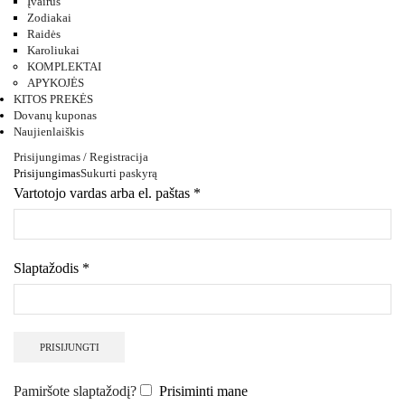
Įvairūs
Zodiakai
Raidės
Karoliukai
KOMPLEKTAI
APYKOJĖS
KITOS PREKĖS
Dovanų kuponas
Naujienlaiškis
Prisijungimas / Registracija
Prisijungimas
Sukurti paskyrą
Vartotojo vardas arba el. paštas
*
Slaptažodis
*
PRISIJUNGTI
Pamiršote slaptažodį?
Prisiminti mane