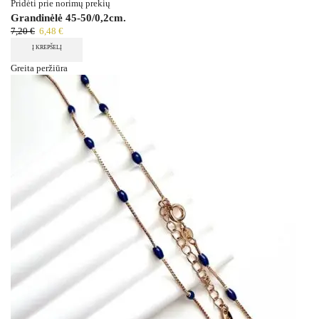
Pridėti prie norimų prekių
Grandinėlė 45-50/0,2cm.
7,20
€
6,48
€
Į KREPŠELĮ
Greita peržiūra