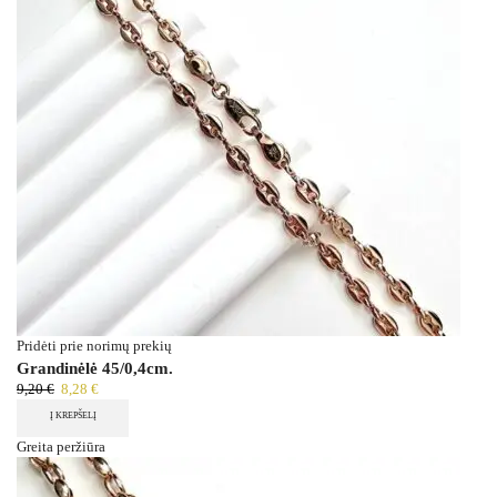
Pridėti prie norimų prekių
Grandinėlė 45/0,4cm.
9,20
€
8,28
€
Į KREPŠELĮ
Greita peržiūra