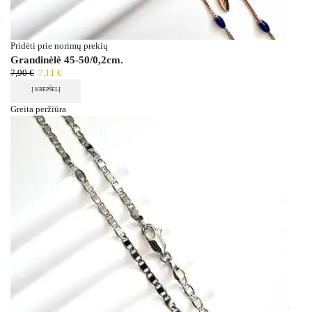
Pridėti prie norimų prekių
Grandinėlė 45-50/0,2cm.
7,90
€
7,11
€
Į KREPŠELĮ
Greita peržiūra