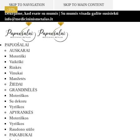
SKIP TO NAVIGATION
SKIP TO MAIN CONTENT
-10%
-10%
-10%
-10%
-10%
-10%
-10%
-10%
Dėkojame, kad esate su mumis | Su mumis visada galite susisiekti
info@medicininismetalas.lt
PAPUOŠALAI
AUSKARAI
Moteriški
Vaikiški
Rinkės
Vinukai
Manžetės
ŽIEDAI
GRANDINĖLĖS
Moteriškos
Su dekoru
Vyriškos
APYRANKĖS
Moteriškos
Vyriškos
Raudono siūlo
PAKABUKAI