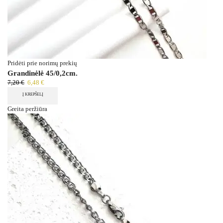
Pridėti prie norimų prekių
Grandinėlė 45/0,2cm.
7,20
€
6,48
€
Į KREPŠELĮ
Greita peržiūra