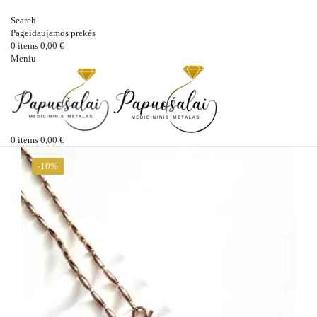
Search
Pageidaujamos prekės
0
items
0,00
€
Meniu
0
items
0,00
€
-10%