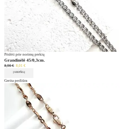
Pridėti prie norimų prekių
Grandinėlė 45/0,3cm.
8,90
€
8,01
€
Į KREPŠELĮ
Greita peržiūra