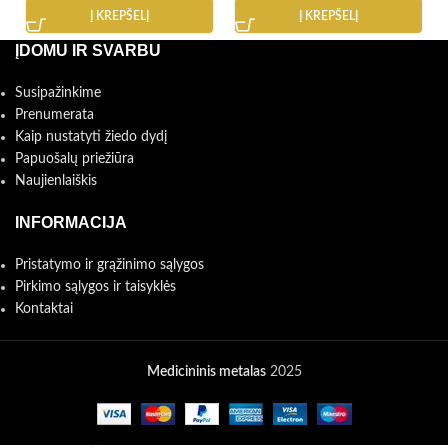
Į KREPŠELĮ
Į KREPŠELĮ
ĮDOMU IR SVARBU
Susipažinkime
Prenumerata
Kaip nustatyti žiedo dydį
Papuošalų priežiūra
Naujienlaiškis
INFORMACIJA
Pristatymo ir grąžinimo sąlygos
Pirkimo sąlygos ir taisyklės
Kontaktai
Medicininis metalas
2025