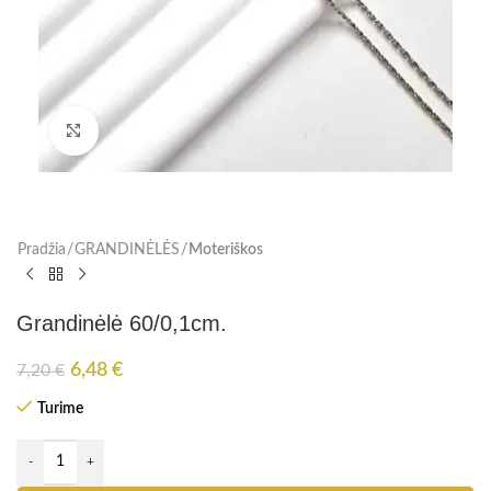
Paspauskite, kad padidinti
Pradžia
GRANDINĖLĖS
Moteriškos
Grandinėlė 60/0,1cm.
6,48
€
7,20
€
Turime