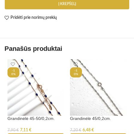
Į KREPŠELĮ
Pridėti prie norimų prekių
Panašūs produktai
-1
-1
0%
0%
Grandinėlė 45-50/0,2cm.
Grandinėlė 45/0,2cm.
7,11
€
6,48
€
7,90
€
7,20
€