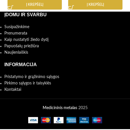
Į KREPŠELĮ
Į KREPŠELĮ
ĮDOMU IR SVARBU
Susipažinkime
Prenumerata
Kaip nustatyti žiedo dydį
Papuošalų priežiūra
Naujienlaiškis
INFORMACIJA
Pristatymo ir grąžinimo sąlygos
Pirkimo sąlygos ir taisyklės
Kontaktai
Medicininis metalas
2025