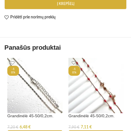
Į KREPŠELĮ
Pridėti prie norimų prekių
Panašūs produktai
-1
-1
0%
0%
Grandinėlė 45-50/0,2cm.
Grandinėlė 45-50/0,2cm.
6,48
€
7,11
€
7,20
€
7,90
€