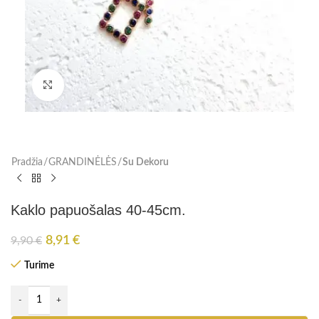
Paspauskite, kad padidinti
Pradžia
GRANDINĖLĖS
Su Dekoru
Kaklo papuošalas 40-45cm.
8,91
€
9,90
€
Turime