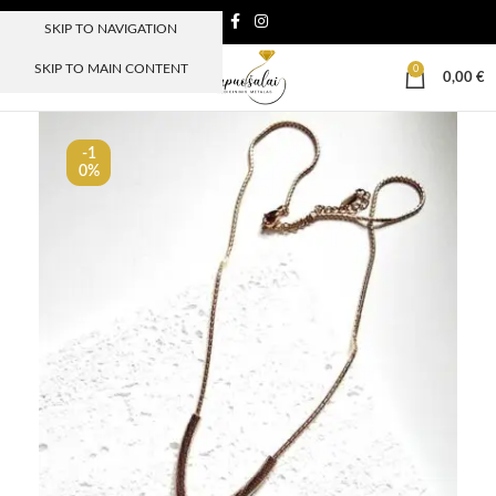
SKIP TO NAVIGATION
SKIP TO MAIN CONTENT
0
MENIU
0,00
€
-1
0%