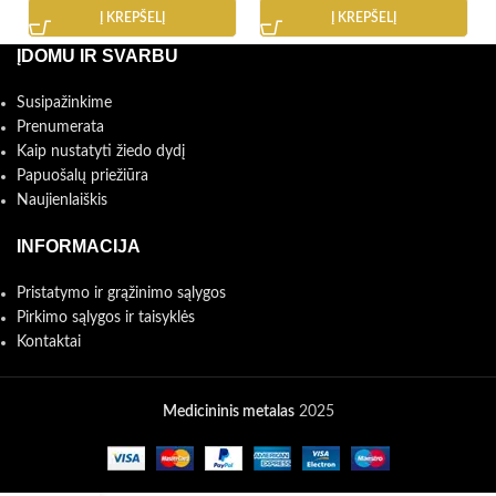
Į KREPŠELĮ
Į KREPŠELĮ
ĮDOMU IR SVARBU
Susipažinkime
Prenumerata
Kaip nustatyti žiedo dydį
Papuošalų priežiūra
Naujienlaiškis
INFORMACIJA
Pristatymo ir grąžinimo sąlygos
Pirkimo sąlygos ir taisyklės
Kontaktai
Medicininis metalas
2025