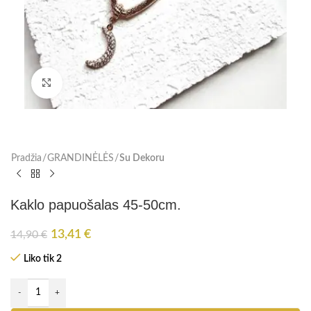
Paspauskite, kad padidinti
Pradžia
GRANDINĖLĖS
Su Dekoru
Kaklo papuošalas 45-50cm.
13,41
€
14,90
€
Liko tik 2