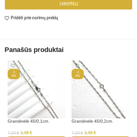
Į KREPŠELĮ
Pridėti prie norimų prekių
Panašūs produktai
-1
-1
0%
0%
Grandinėlė 45/0,1cm.
Grandinėlė 45/0,2cm.
6,48
€
6,48
€
7,20
€
7,20
€