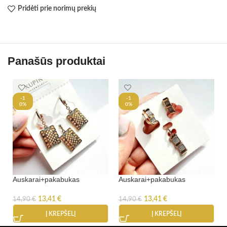
Pridėti prie norimų prekių
Panašūs produktai
-1
-1
0%
0%
Auskarai+pakabukas
Auskarai+pakabukas
13,41
€
13,41
€
14,90
€
14,90
€
Į KREPŠELĮ
Į KREPŠELĮ