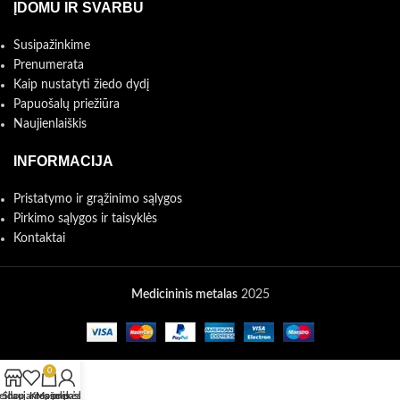
ĮDOMU IR SVARBU
Susipažinkime
Prenumerata
Kaip nustatyti žiedo dydį
Papuošalų priežiūra
Naujienlaiškis
INFORMACIJA
Pristatymo ir grąžinimo sąlygos
Pirkimo sąlygos ir taisyklės
Kontaktai
Medicininis metalas
2025
0
eidaujamos prekės
Shop
Krepšelis
Mano paskyra