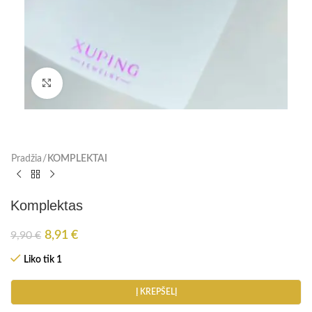
Paspauskite, kad padidinti
Pradžia
KOMPLEKTAI
Komplektas
8,91
€
9,90
€
Liko tik 1
Į KREPŠELĮ