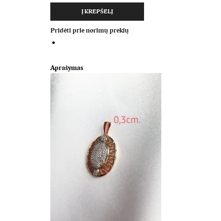
5,20 €.
4,68 €.
Į KREPŠELĮ
Pridėti prie norimų prekių
Aprašymas