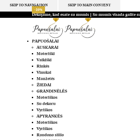
SKIP TO NAVIGATION
SKIP TO MAIN CONTENT
-10%
-10%
-10%
-10%
-10%
-10%
-10%
-10%
Dėkojame, kad esate su mumis | Su mumis visada galite su
PAPUOŠALAI
AUSKARAI
Moteriški
Vaikiški
Rinkės
Vinukai
Manžetės
ŽIEDAI
GRANDINĖLĖS
Moteriškos
Su dekoru
Vyriškos
APYRANKĖS
Moteriškos
Vyriškos
Raudono siūlo