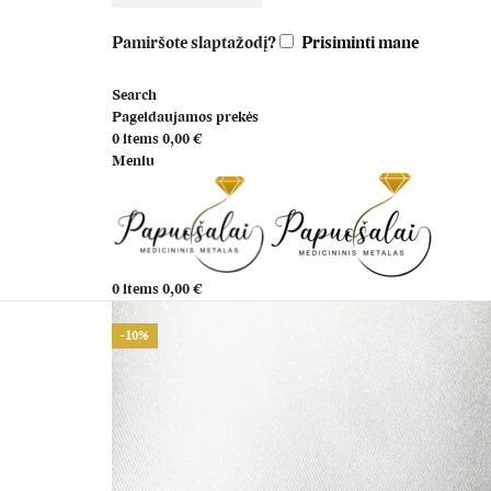
Pamiršote slaptažodį?
Prisiminti mane
Search
Pageidaujamos prekės
0
items
0,00
€
Meniu
0
items
0,00
€
-10%