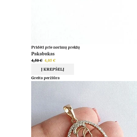
Pridėti prie norimų prekių
Pakabukas
4,50
€
Original
4,05
€
Current
price
price
Į KREPŠELĮ
was:
is:
Greita peržiūra
4,50 €.
4,05 €.