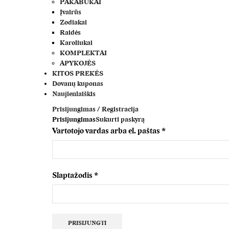
PAKABUKAI
Įvairūs
Zodiakai
Raidės
Karoliukai
KOMPLEKTAI
APYKOJĖS
KITOS PREKĖS
Dovanų kuponas
Naujienlaiškis
Prisijungimas / Registracija
Prisijungimas
Sukurti paskyrą
Vartotojo vardas arba el. paštas
*
Privalomas
Slaptažodis
*
Privalomas
PRISIJUNGTI