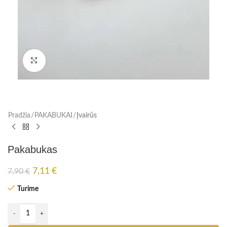
Paspauskite, kad padidinti
Pradžia
PAKABUKAI
Įvairūs
Pakabukas
7,11
€
7,90
€
Turime