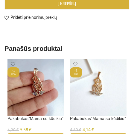
Į KREPŠELĮ
Pridėti prie norimų prekių
Panašūs produktai
-1
-1
0%
0%
Pakabukas”Mama su kūdikių”
Pakabukas”Mama su kūdikiu”
5,58
€
4,14
€
6,20
€
4,60
€