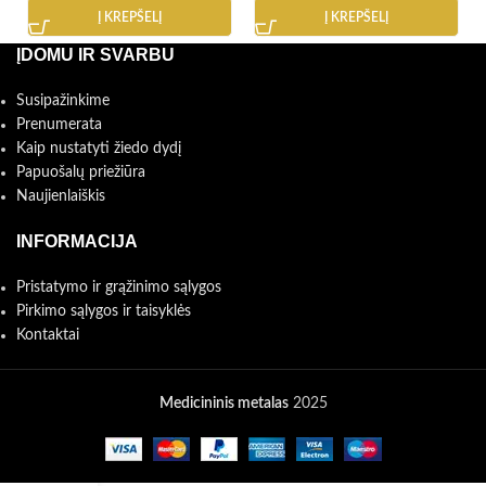
Į KREPŠELĮ
Į KREPŠELĮ
ĮDOMU IR SVARBU
Susipažinkime
Prenumerata
Kaip nustatyti žiedo dydį
Papuošalų priežiūra
Naujienlaiškis
INFORMACIJA
Pristatymo ir grąžinimo sąlygos
Pirkimo sąlygos ir taisyklės
Kontaktai
Medicininis metalas
2025