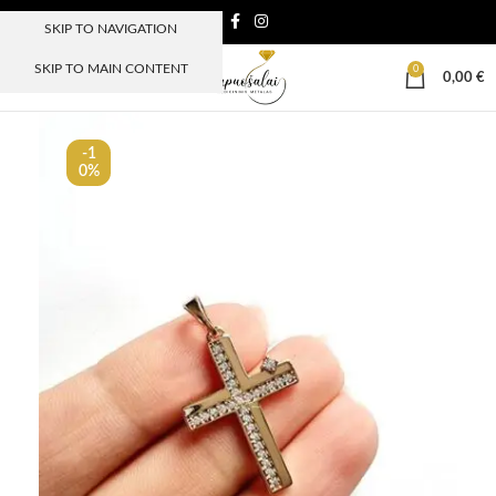
SKIP TO NAVIGATION
SKIP TO MAIN CONTENT
0
MENIU
0,00
€
-1
0%