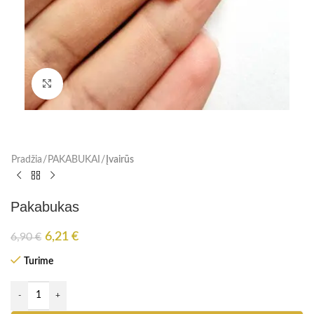
Paspauskite, kad padidinti
Pradžia
PAKABUKAI
Įvairūs
Pakabukas
6,21
€
6,90
€
Turime