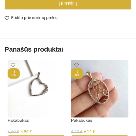
Į KREPŠELĮ
Pridėti prie norimų prekių
Panašūs produktai
-1
-1
0%
0%
Pakabukas
Pakabukas
5,94
€
6,21
€
6,60
€
6,90
€