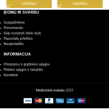
Į KREPŠELĮ
Į KREPŠELĮ
ĮDOMU IR SVARBU
Susipažinkime
Prenumerata
Kaip nustatyti žiedo dydį
Papuošalų priežiūra
Naujienlaiškis
INFORMACIJA
Pristatymo ir grąžinimo sąlygos
Pirkimo sąlygos ir taisyklės
Kontaktai
Medicininis metalas
2025