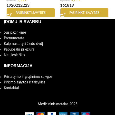
7,11
€
6,21
€
7,90
€
6,90
€
19
20
21
22
23
16
18
19
PASIRINKTI SAVYBES
PASIRINKTI SAVYBES
ĮDOMU IR SVARBU
Susipažinkime
Prenumerata
Kaip nustatyti žiedo dydį
Papuošalų priežiūra
Naujienlaiškis
INFORMACIJA
Pristatymo ir grąžinimo sąlygos
Pirkimo sąlygos ir taisyklės
Kontaktai
Medicininis metalas
2025