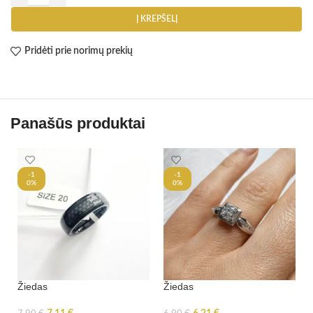
Į KREPŠELĮ
Pridėti prie norimų prekių
Panašūs produktai
-1
-1
0%
0%
Žiedas
Žiedas