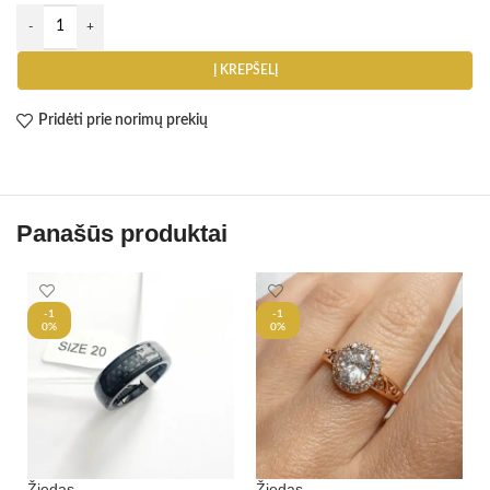
Į KREPŠELĮ
Pridėti prie norimų prekių
Panašūs produktai
-1
-1
0%
0%
Žiedas
Žiedas