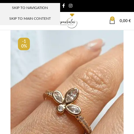
SKIP TO NAVIGATION
SKIP TO MAIN CONTENT
0
MENIU
0,00
€
-1
0%