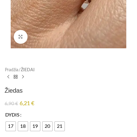
Paspauskite, kad padidinti
Pradžia
ŽIEDAI
Žiedas
6,21
€
6,90
€
DYDIS
17
18
19
20
21