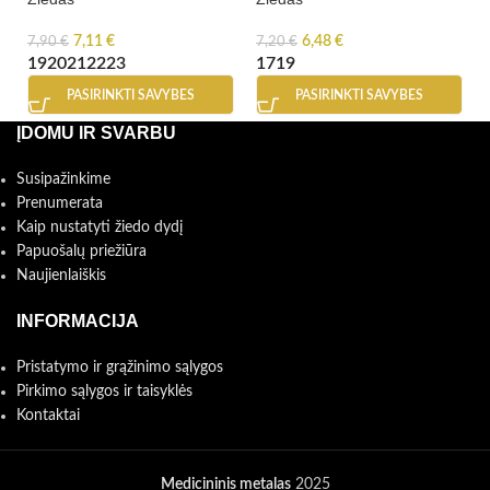
7,11
€
6,48
€
7,90
€
7,20
€
19
20
21
22
23
17
19
PASIRINKTI SAVYBES
PASIRINKTI SAVYBES
ĮDOMU IR SVARBU
Susipažinkime
Prenumerata
Kaip nustatyti žiedo dydį
Papuošalų priežiūra
Naujienlaiškis
INFORMACIJA
Pristatymo ir grąžinimo sąlygos
Pirkimo sąlygos ir taisyklės
Kontaktai
Medicininis metalas
2025