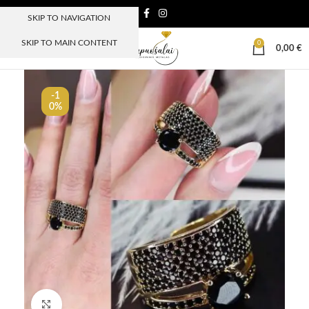
SKIP TO NAVIGATION
SKIP TO MAIN CONTENT
0
MENIU
0,00
€
-1
0%
Paspauskite, kad padidinti