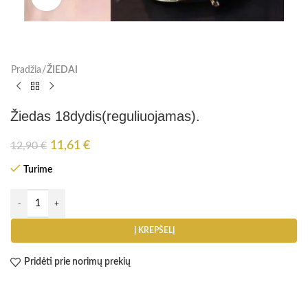
Pradžia
ŽIEDAI
Žiedas 18dydis(reguliuojamas).
11,61
€
12,90
€
Turime
Į KREPŠELĮ
Pridėti prie norimų prekių