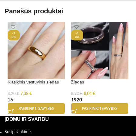
Panašūs produktai
-1
-1
0%
0%
Klasikinis vestuvinis žiedas
Žiedas
7,38
€
8,01
€
8,20
€
8,90
€
16
19
20
PASIRINKTI SAVYBES
PASIRINKTI SAVYBES
ĮDOMU IR SVARBU
Susipažinkime