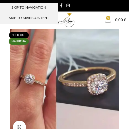
SKIP TO NAVIGATION
SKIP TO MAIN CONTENT
0
MENIU
0,00
€
SOLD OUT
NAUJIENA
Paspauskite, kad padidinti