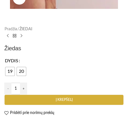
Pradžia
ŽIEDAI
Žiedas
DYDIS
19
20
Į KREPŠELĮ
Pridėti prie norimų prekių