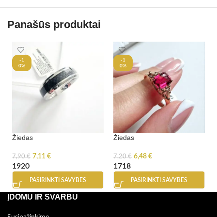
Panašūs produktai
-1
-1
0%
0%
Žiedas
Žiedas
7,11
€
6,48
€
7,90
€
7,20
€
19
20
17
18
PASIRINKTI SAVYBES
PASIRINKTI SAVYBES
ĮDOMU IR SVARBU