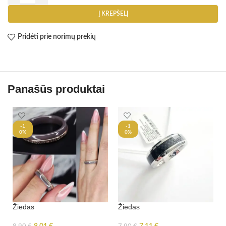
Į KREPŠELĮ
Pridėti prie norimų prekių
Panašūs produktai
-1
-1
0%
0%
Žiedas
Žiedas