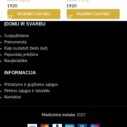
8,01
€
7,11
€
8,90
€
7,90
€
19
20
19
20
PASIRINKTI SAVYBES
PASIRINKTI SAVYBES
ĮDOMU IR SVARBU
Susipažinkime
Prenumerata
Kaip nustatyti žiedo dydį
Papuošalų priežiūra
Naujienlaiškis
INFORMACIJA
Pristatymo ir grąžinimo sąlygos
Pirkimo sąlygos ir taisyklės
Kontaktai
Medicininis metalas
2025