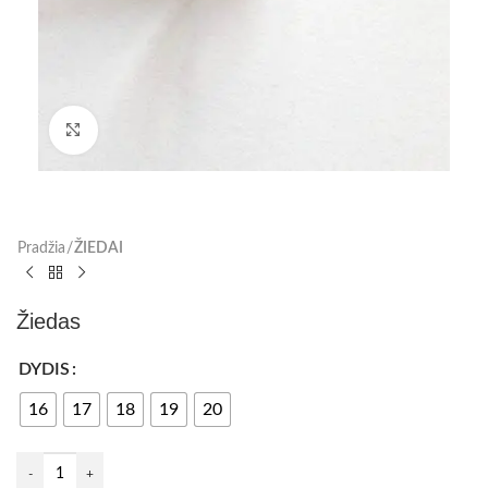
Paspauskite, kad padidinti
Pradžia
ŽIEDAI
Žiedas
DYDIS
16
17
18
19
20