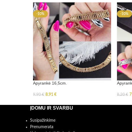
-10%
-10%
Apyrankė 16,5cm.
Apyrank
8,91
€
7
9,90
€
8,20
€
ĮDOMU IR SVARBU
Susipažinkime
Prenumerata