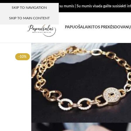
Dėkojame, kad esate su mumis | Su mumis visada galite susisiekti i
SKIP TO NAVIGATION
SKIP TO MAIN CONTENT
PAPUOŠALAI
KITOS PREKĖS
DOVANŲ
-10%