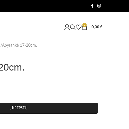
0
0,00
€
Apyrankė 17-20cm.
20cm.
Į KREPŠELĮ