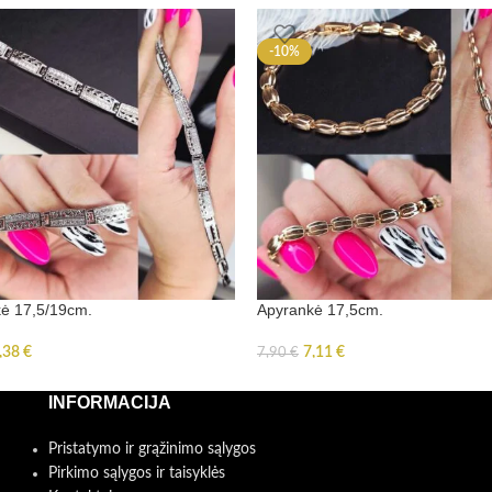
-10%
ė 17,5/19cm.
Apyrankė 17,5cm.
,38
€
7,11
€
7,90
€
INFORMACIJA
Pristatymo ir grąžinimo sąlygos
Pirkimo sąlygos ir taisyklės