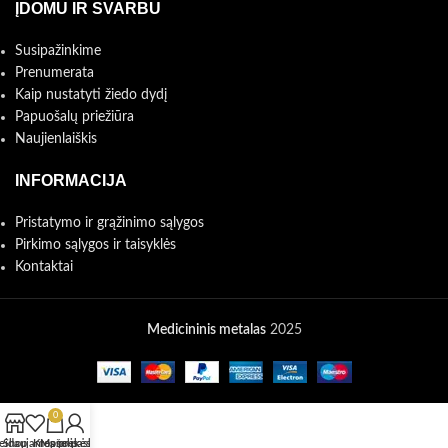
ĮDOMU IR SVARBU
Susipažinkime
Prenumerata
Kaip nustatyti žiedo dydį
Papuošalų priežiūra
Naujienlaiškis
INFORMACIJA
Pristatymo ir grąžinimo sąlygos
Pirkimo sąlygos ir taisyklės
Kontaktai
Medicininis metalas
2025
0
eidaujamos prekės
Shop
Krepšelis
Mano paskyra