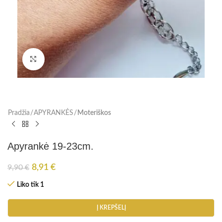
Paspauskite, kad padidinti
Pradžia
APYRANKĖS
Moteriškos
Apyrankė 19-23cm.
8,91
€
9,90
€
Liko tik 1
Į KREPŠELĮ