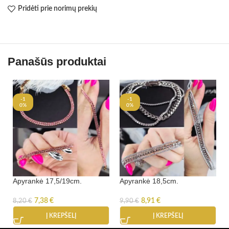
Pridėti prie norimų prekių
Panašūs produktai
-1
-1
0%
0%
Apyrankė 17,5/19cm.
Apyrankė 18,5cm.
7,38
€
8,91
€
8,20
€
9,90
€
Į KREPŠELĮ
Į KREPŠELĮ