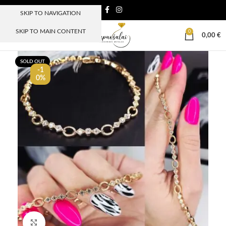
SKIP TO NAVIGATION
SKIP TO MAIN CONTENT
0
MENIU
0,00
€
SOLD OUT
-1
0%
Paspauskite, kad padidinti