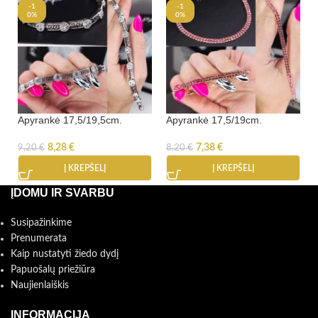
-1
-1
0%
0%
Apyrankė 17,5/19,5cm.
Apyrankė 17,5/19cm.
8,28
€
7,38
€
9,20
€
8,20
€
Į KREPŠELĮ
Į KREPŠELĮ
ĮDOMU IR SVARBU
Susipažinkime
Prenumerata
Kaip nustatyti žiedo dydį
Papuošalų priežiūra
Naujienlaiškis
INFORMACIJA