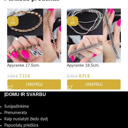
-1
-1
0%
0%
Apyrankė 17,5cm.
Apyrankė 18,5cm.
7,11
€
8,91
€
7,90
€
9,90
€
Į KREPŠELĮ
Į KREPŠELĮ
ĮDOMU IR SVARBU
Susipažinkime
Prenumerata
Kaip nustatyti žiedo dydį
Papuošalų priežiūra