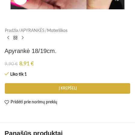
Pradžia
APYRANKĖS
Moteriškos
Apyrankė 18/19cm.
8,91
€
9,90
€
Liko tik 1
Į KREPŠELĮ
Pridėti prie norimų prekių
Panašūs produktai