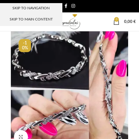
SKIP TO NAVIGATION
SKIP TO MAIN CONTENT
0
MENIU
0,00
€
-1
0%
Paspauskite, kad padidinti