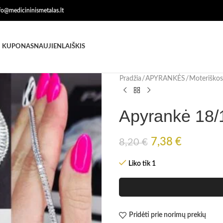
nfo@medicininismetalas.lt
 KUPONAS
NAUJIENLAIŠKIS
Pradžia
APYRANKĖS
Moteriškos
Apyrankė 18/
7,38
€
8,20
€
Liko tik 1
Pridėti prie norimų prekių