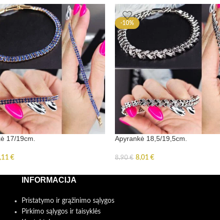
-10%
ė 17/19cm.
Apyrankė 18,5/19,5cm.
,11
€
8,01
€
8,90
€
INFORMACIJA
Pristatymo ir grąžinimo sąlygos
Pirkimo sąlygos ir taisyklės