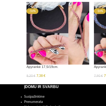
-10%
-10%
Apyrankė 17,5/19cm.
Apyrank
7,38
€
7
8,20
€
7,90
€
ĮDOMU IR SVARBU
Susipažinkime
Prenumerata