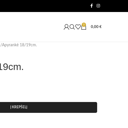
0
0,00
€
Apyrankė 18/19cm.
19cm.
Į KREPŠELĮ