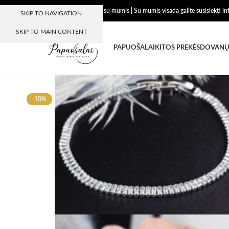
Dėkojame, kad esate su mumis | Su mumis visada galite susisiekti i
SKIP TO NAVIGATION
SKIP TO MAIN CONTENT
PAPUOŠALAI
KITOS PREKĖS
DOVANŲ
-10%