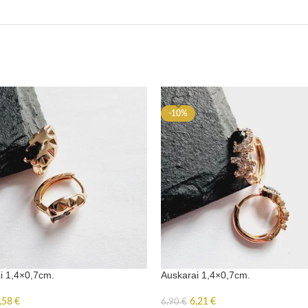
-10%
i 1,4×0,7cm.
Auskarai 1,4×0,7cm.
,58
€
6,21
€
6,90
€