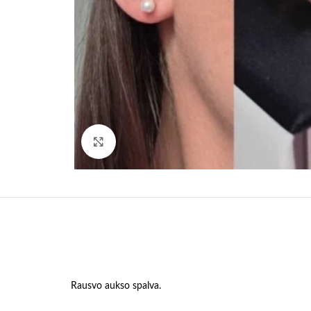
Paspauskite, kad padidinti
Rausvo aukso spalva.