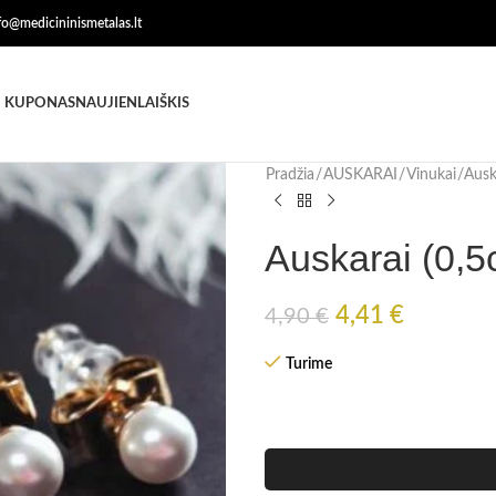
nfo@medicininismetalas.lt
 KUPONAS
NAUJIENLAIŠKIS
Pradžia
AUSKARAI
Vinukai
Ausk
Auskarai (0,
4,41
€
4,90
€
Turime