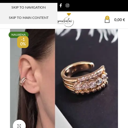
SKIP TO NAVIGATION
SKIP TO MAIN CONTENT
0
MENIU
0,00
€
NAUJIENA
-1
0%
Paspauskite, kad padidinti