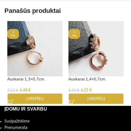
Panašūs produktai
-1
-1
0%
0%
Auskarai 1,3×0,7cm.
Auskarai 1,4×0,7cm.
6,48
€
6,21
€
7,20
€
6,90
€
Į KREPŠELĮ
Į KREPŠELĮ
ĮDOMU IR SVARBU
Susipažinkime
Prenumerata