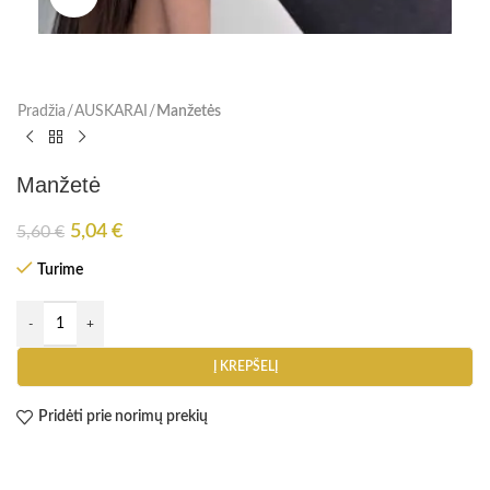
Pradžia
AUSKARAI
Manžetės
Manžetė
5,04
€
5,60
€
Turime
Į KREPŠELĮ
Pridėti prie norimų prekių