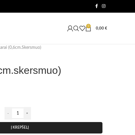
0
0,00
€
arai (0,6cm.skersmuo)
6cm.skersmuo)
Į KREPŠELĮ