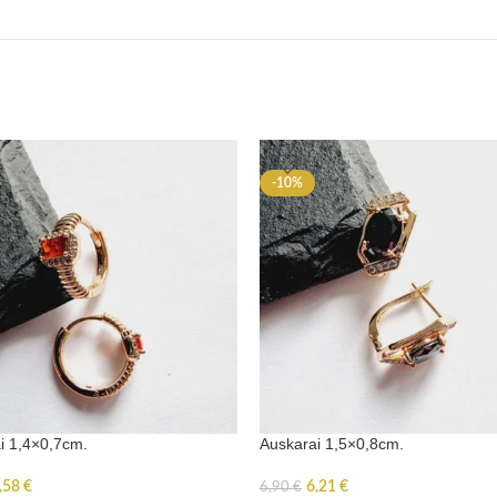
-10%
i 1,4×0,7cm.
Auskarai 1,5×0,8cm.
,58
€
6,21
€
6,90
€