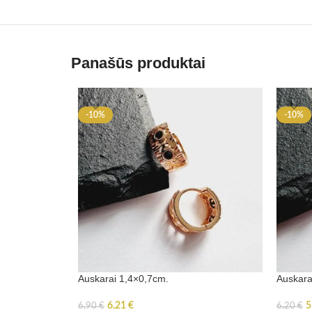
Panašūs produktai
-10%
-10%
Auskarai 1,4×0,7cm.
Auskara
6,21
€
5
6,90
€
6,20
€