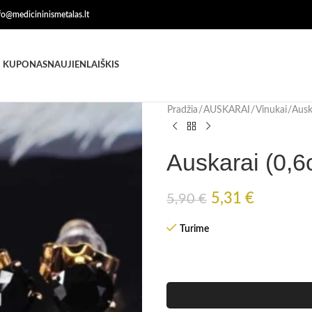
nfo@medicininismetalas.lt
 KUPONAS
NAUJIENLAIŠKIS
Pradžia
AUSKARAI
Vinukai
Ausk
Auskarai (0,
5,31
€
5,90
€
Turime