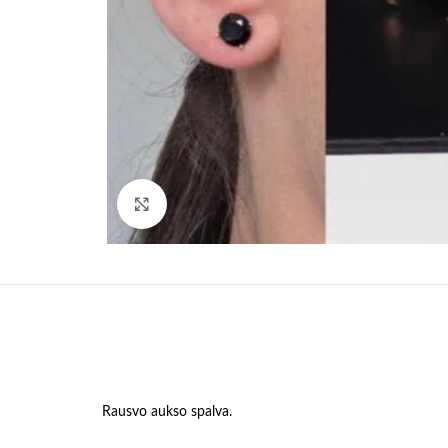
Paspauskite, kad padidinti
Rausvo aukso spalva.