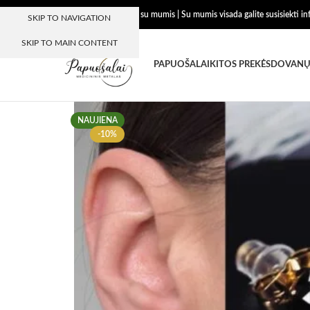
Dėkojame, kad esate su mumis | Su mumis visada galite susisiekti i
SKIP TO NAVIGATION
SKIP TO MAIN CONTENT
PAPUOŠALAI
KITOS PREKĖS
DOVANŲ
NAUJIENA
-10%