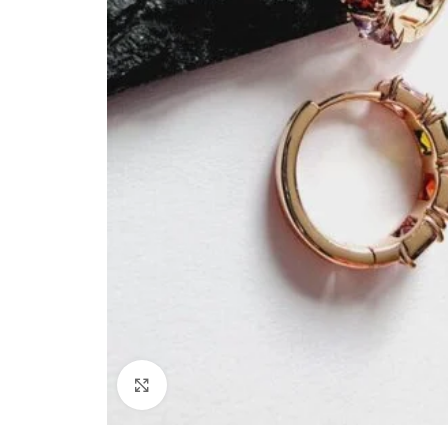
Paspauskite, kad padidinti