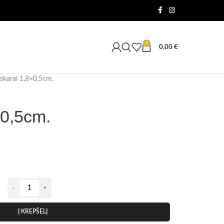
0
0,00
€
skarai 1,8×0,5cm.
×0,5cm.
Į KREPŠELĮ