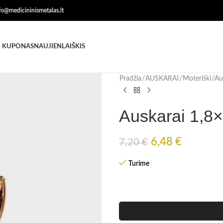
nfo@medicininismetalas.lt
 KUPONAS
NAUJIENLAIŠKIS
Pradžia
AUSKARAI
Moteriški
Au
Auskarai 1,8
6,48
€
7,20
€
Turime