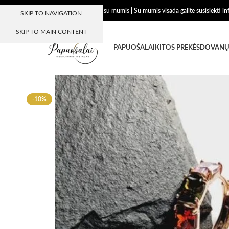
Dėkojame, kad esate su mumis | Su mumis visada galite susisiekti i
SKIP TO NAVIGATION
SKIP TO MAIN CONTENT
PAPUOŠALAI
KITOS PREKĖS
DOVANŲ
-10%