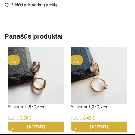
Pridėti prie norimų prekių
Panašūs produktai
-1
-1
0%
0%
Auskarai 0,9×0,8cm.
Auskarai 1,3×0,7cm.
5,58
€
6,48
€
6,20
€
7,20
€
Į KREPŠELĮ
Į KREPŠELĮ