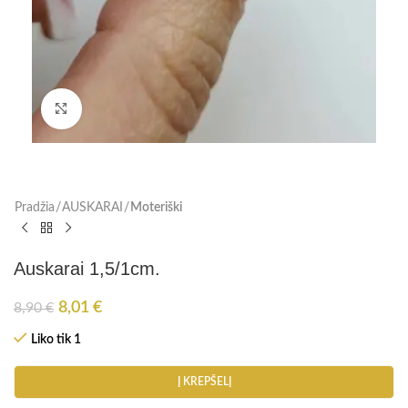
Paspauskite, kad padidinti
Pradžia
AUSKARAI
Moteriški
Auskarai 1,5/1cm.
8,01
€
8,90
€
Liko tik 1
Į KREPŠELĮ