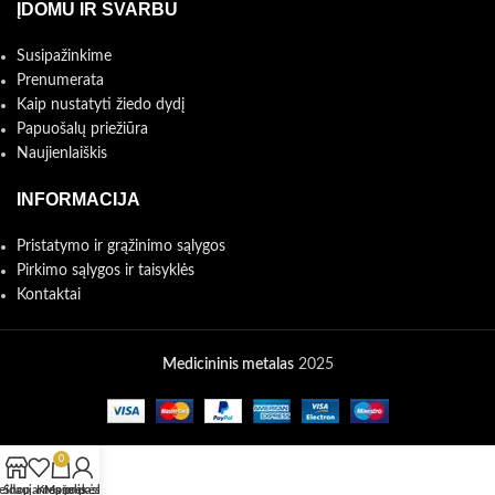
ĮDOMU IR SVARBU
Susipažinkime
Prenumerata
Kaip nustatyti žiedo dydį
Papuošalų priežiūra
Naujienlaiškis
INFORMACIJA
Pristatymo ir grąžinimo sąlygos
Pirkimo sąlygos ir taisyklės
Kontaktai
Medicininis metalas
2025
0
eidaujamos prekės
Shop
Krepšelis
Mano paskyra