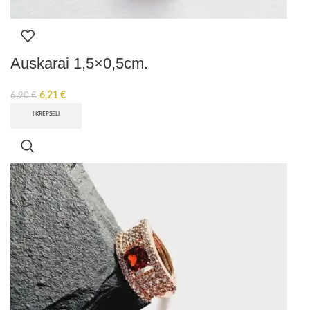
Auskarai 1,5×0,5cm.
6,21
€
6,90
€
Į KREPŠELĮ