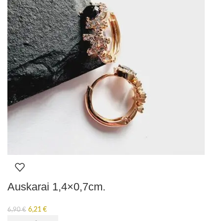
Auskarai 1,4×0,7cm.
6,21
€
6,90
€