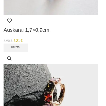
Auskarai 1,7×0,9cm.
6,21
€
6,90
€
Į KREPŠELĮ