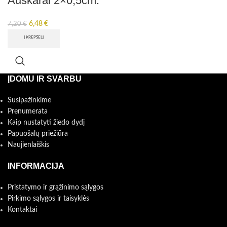
Auskarai 2×0,5cm.
6,48
€
7,20
€
Į KREPŠELĮ
ĮDOMU IR SVARBU
Susipažinkime
Prenumerata
Kaip nustatyti žiedo dydį
Papuošalų priežiūra
Naujienlaiškis
INFORMACIJA
Pristatymo ir grąžinimo sąlygos
Pirkimo sąlygos ir taisyklės
Kontaktai