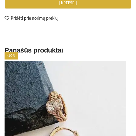
Į KREPŠELĮ
Pridėti prie norimų prekių
Panašūs produktai
-10%
-10%
-10%
-10%
-10%
-10%
-10%
-10%