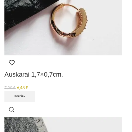
Auskarai 1,7×0,7cm.
6,48
€
7,20
€
Į KREPŠELĮ