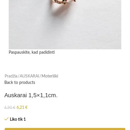
Paspauskite, kad padidinti
Pradžia
AUSKARAI
Moteriški
Back to products
Auskarai 1,5×1,1cm.
6,21
€
6,90
€
Liko tik 1