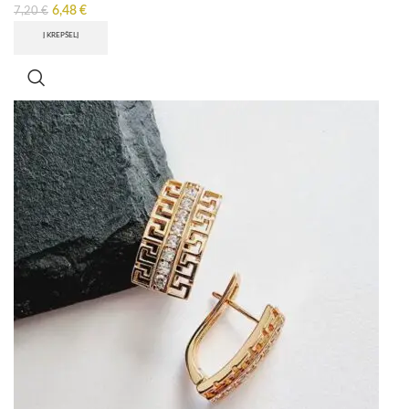
6,48
€
7,20
€
Į KREPŠELĮ