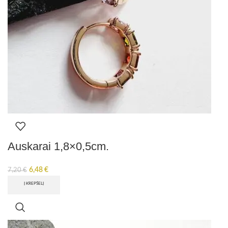
Auskarai 1,8×0,5cm.
6,48
€
7,20
€
Į KREPŠELĮ