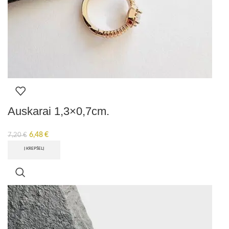
Auskarai 1,3×0,7cm.
6,48
€
7,20
€
Į KREPŠELĮ