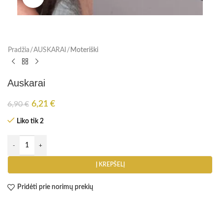
Pradžia
AUSKARAI
Moteriški
Auskarai
6,21
€
6,90
€
Liko tik 2
Į KREPŠELĮ
Pridėti prie norimų prekių