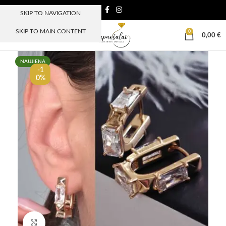
SKIP TO NAVIGATION
SKIP TO MAIN CONTENT
0
MENIU
0,00
€
NAUJIENA
-1
0%
Paspauskite, kad padidinti