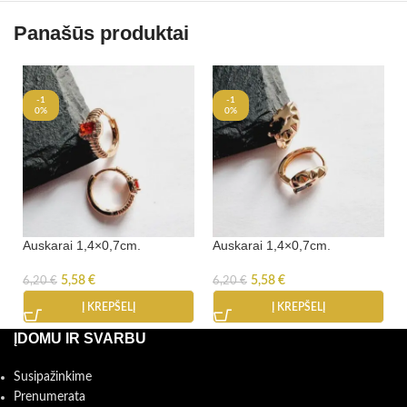
Panašūs produktai
-1
-1
0%
0%
Auskarai 1,4×0,7cm.
Auskarai 1,4×0,7cm.
5,58
€
5,58
€
6,20
€
6,20
€
Į KREPŠELĮ
Į KREPŠELĮ
ĮDOMU IR SVARBU
Susipažinkime
Prenumerata