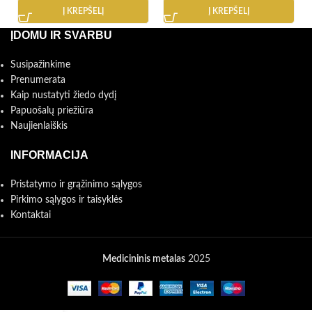
Į KREPŠELĮ
Į KREPŠELĮ
ĮDOMU IR SVARBU
Susipažinkime
Prenumerata
Kaip nustatyti žiedo dydį
Papuošalų priežiūra
Naujienlaiškis
INFORMACIJA
Pristatymo ir grąžinimo sąlygos
Pirkimo sąlygos ir taisyklės
Kontaktai
Medicininis metalas
2025