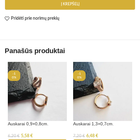
Į KREPŠELĮ
Pridėti prie norimų prekių
Panašūs produktai
-1
-1
0%
0%
Auskarai 0,9×0,8cm.
Auskarai 1,3×0,7cm.
5,58
€
6,48
€
6,20
€
7,20
€