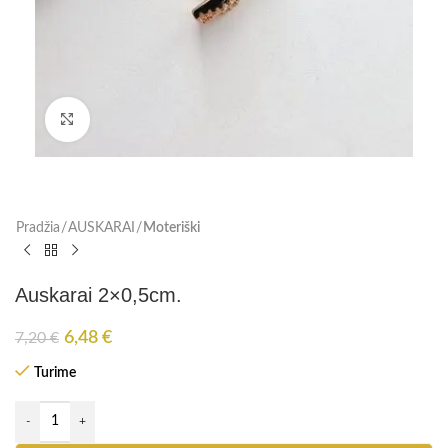
Paspauskite, kad padidinti
Pradžia
AUSKARAI
Moteriški
Auskarai 2×0,5cm.
6,48
€
7,20
€
Turime