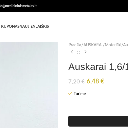
nfo@medicininismetalas.lt
 KUPONAS
NAUJIENLAIŠKIS
Pradžia
AUSKARAI
Moteriški
Au
Auskarai 1,6/
6,48
€
7,20
€
Turime