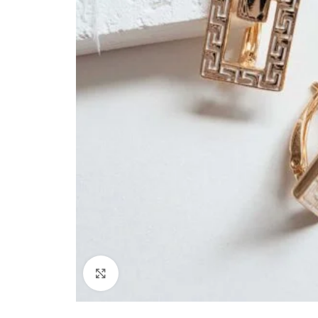
Paspauskite, kad padidinti