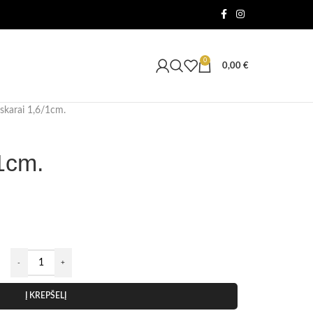
0
0,00
€
skarai 1,6/1cm.
1cm.
Į KREPŠELĮ