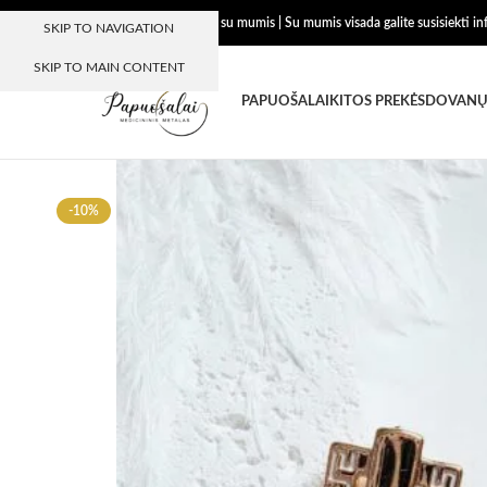
Dėkojame, kad esate su mumis | Su mumis visada galite susisiekti i
SKIP TO NAVIGATION
SKIP TO MAIN CONTENT
PAPUOŠALAI
KITOS PREKĖS
DOVANŲ
-10%