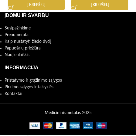
Į KREPŠELĮ
Į KREPŠELĮ
ĮDOMU IR SVARBU
Susipažinkime
Prenumerata
Kaip nustatyti žiedo dydį
Papuošalų priežiūra
Naujienlaiškis
INFORMACIJA
Pristatymo ir grąžinimo sąlygos
Pirkimo sąlygos ir taisyklės
Kontaktai
Medicininis metalas
2025