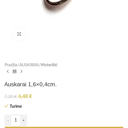
Paspauskite, kad padidinti
Pradžia
AUSKARAI
Moteriški
Auskarai 1,6×0,4cm.
6,48
€
7,20
€
Turime