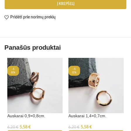
Į KREPŠELĮ
Pridėti prie norimų prekių
Panašūs produktai
-1
-1
0%
0%
Auskarai 0,9×0,8cm.
Auskarai 1,4×0,7cm.
5,58
€
5,58
€
6,20
€
6,20
€