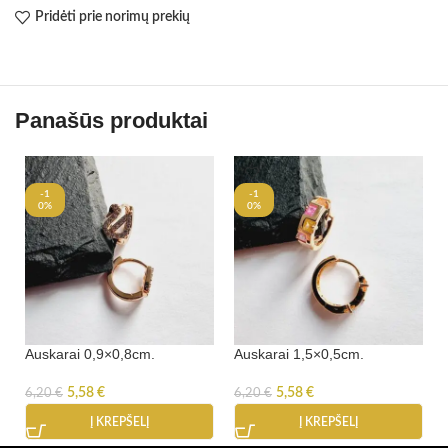
Pridėti prie norimų prekių
Panašūs produktai
-1
-1
0%
0%
Auskarai 0,9×0,8cm.
Auskarai 1,5×0,5cm.
5,58
€
5,58
€
6,20
€
6,20
€
Į KREPŠELĮ
Į KREPŠELĮ