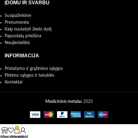
ĮDOMU IR SVARBU
Susipažinkime
Prenumerata
Kaip nustatyti žiedo dydį
Papuošalų priežiūra
Naujienlaiškis
INFORMACIJA
Pristatymo ir grąžinimo sąlygos
Pirkimo sąlygos ir taisyklės
Kontaktai
Medicininis metalas
2025
0
eidaujamos prekės
Shop
Krepšelis
Mano paskyra