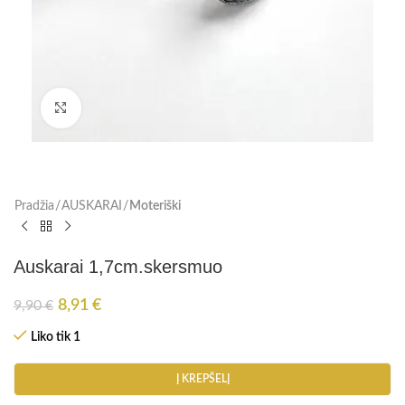
Paspauskite, kad padidinti
Pradžia
AUSKARAI
Moteriški
Auskarai 1,7cm.skersmuo
8,91
€
9,90
€
Liko tik 1
Į KREPŠELĮ