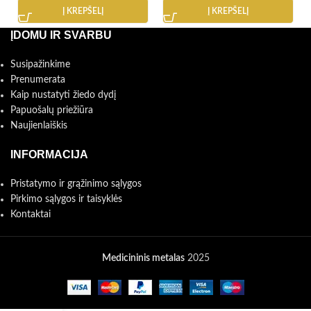
Į KREPŠELĮ
Į KREPŠELĮ
ĮDOMU IR SVARBU
Susipažinkime
Prenumerata
Kaip nustatyti žiedo dydį
Papuošalų priežiūra
Naujienlaiškis
INFORMACIJA
Pristatymo ir grąžinimo sąlygos
Pirkimo sąlygos ir taisyklės
Kontaktai
Medicininis metalas
2025