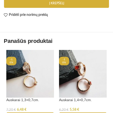
Į KREPŠELĮ
Pridėti prie norimų prekių
Panašūs produktai
-1
-1
0%
0%
Auskarai 1,3×0,7cm.
Auskarai 1,4×0,7cm.
6,48
€
5,58
€
7,20
€
6,20
€