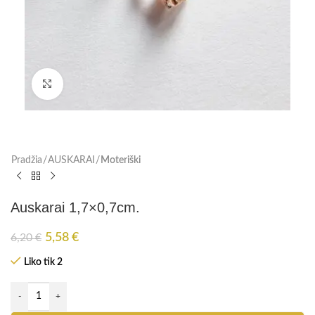
Paspauskite, kad padidinti
Pradžia
AUSKARAI
Moteriški
Auskarai 1,7×0,7cm.
5,58
€
6,20
€
Liko tik 2